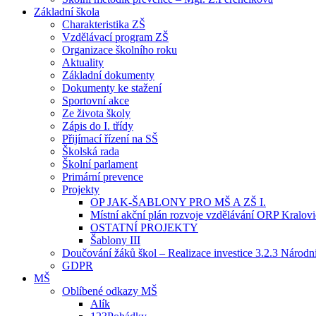
Základní škola
Charakteristika ZŠ
Vzdělávací program ZŠ
Organizace školního roku
Aktuality
Základní dokumenty
Dokumenty ke stažení
Sportovní akce
Ze života školy
Zápis do I. třídy
Přijímací řízení na SŠ
Školská rada
Školní parlament
Primární prevence
Projekty
OP JAK-ŠABLONY PRO MŠ A ZŠ I.
Místní akční plán rozvoje vzdělávání ORP Kralov
OSTATNÍ PROJEKTY
Šablony III
Doučování žáků škol – Realizace investice 3.2.3 Národ
GDPR
MŠ
Oblíbené odkazy MŠ
Alík