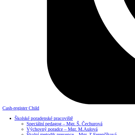
Cash-register
Child
Školské poradenské pracoviště
Speciální pedagog – Mgr. Š. Čechurová
Výchovný poradce – Mgr. M.Aulová
Školní metodik prevence – Mgr. Z.Ferenčíková