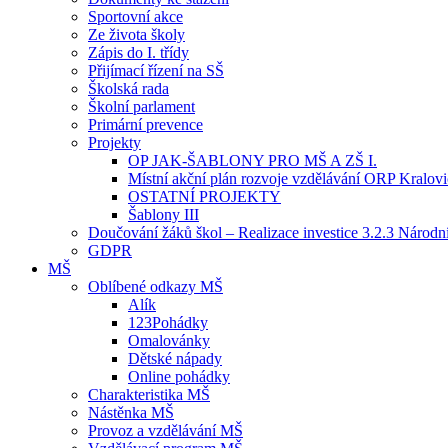
Sportovní akce
Ze života školy
Zápis do I. třídy
Přijímací řízení na SŠ
Školská rada
Školní parlament
Primární prevence
Projekty
OP JAK-ŠABLONY PRO MŠ A ZŠ I.
Místní akční plán rozvoje vzdělávání ORP Kralov
OSTATNÍ PROJEKTY
Šablony III
Doučování žáků škol – Realizace investice 3.2.3 Národ
GDPR
MŠ
Oblíbené odkazy MŠ
Alík
123Pohádky
Omalovánky
Dětské nápady
Online pohádky
Charakteristika MŠ
Nástěnka MŠ
Provoz a vzdělávání MŠ