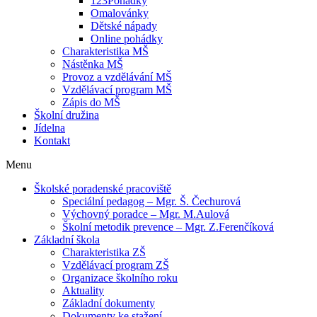
123Pohádky
Omalovánky
Dětské nápady
Online pohádky
Charakteristika MŠ
Nástěnka MŠ
Provoz a vzdělávání MŠ
Vzdělávací program MŠ
Zápis do MŠ
Školní družina
Jídelna
Kontakt
Menu
Školské poradenské pracoviště
Speciální pedagog – Mgr. Š. Čechurová
Výchovný poradce – Mgr. M.Aulová
Školní metodik prevence – Mgr. Z.Ferenčíková
Základní škola
Charakteristika ZŠ
Vzdělávací program ZŠ
Organizace školního roku
Aktuality
Základní dokumenty
Dokumenty ke stažení