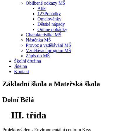
Oblíbené odkazy MŠ
Alík
123Pohádky
Omalovánky
Dětské nápady
Online pohádky
Charakteristika MŠ
Nástěnka MŠ
Provoz a vzdělávání MŠ
Vzdělávací program MŠ
Zápis do MŠ
Školní družina
Jídelna
Kontakt
Základní škola a Mateřská škola
Dolní Bělá
III. třída
Projektový den - Environmentální centrum Krsy