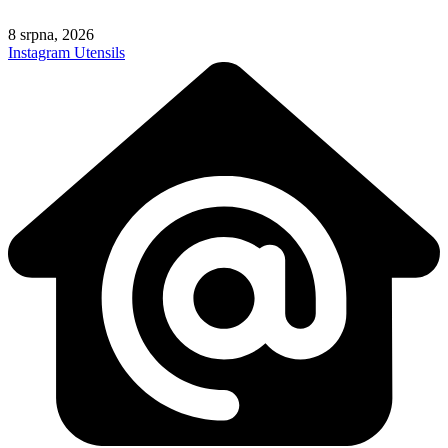
Skip
to
8 srpna, 2026
content
Instagram
Utensils