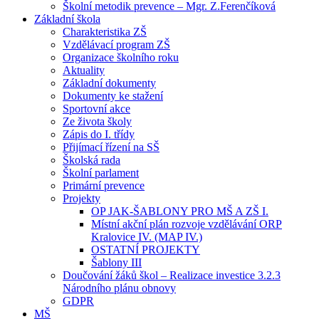
Školní metodik prevence – Mgr. Z.Ferenčíková
Základní škola
Charakteristika ZŠ
Vzdělávací program ZŠ
Organizace školního roku
Aktuality
Základní dokumenty
Dokumenty ke stažení
Sportovní akce
Ze života školy
Zápis do I. třídy
Přijímací řízení na SŠ
Školská rada
Školní parlament
Primární prevence
Projekty
OP JAK-ŠABLONY PRO MŠ A ZŠ I.
Místní akční plán rozvoje vzdělávání ORP
Kralovice IV. (MAP IV.)
OSTATNÍ PROJEKTY
Šablony III
Doučování žáků škol – Realizace investice 3.2.3
Národního plánu obnovy
GDPR
MŠ