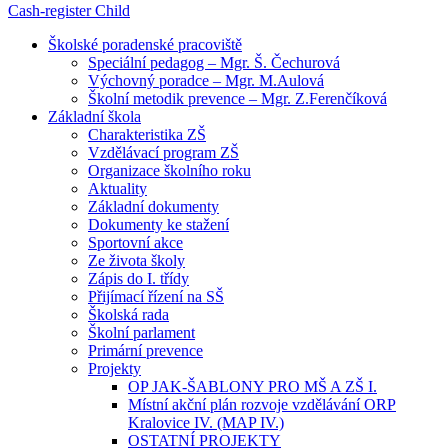
Cash-register
Child
Školské poradenské pracoviště
Speciální pedagog – Mgr. Š. Čechurová
Výchovný poradce – Mgr. M.Aulová
Školní metodik prevence – Mgr. Z.Ferenčíková
Základní škola
Charakteristika ZŠ
Vzdělávací program ZŠ
Organizace školního roku
Aktuality
Základní dokumenty
Dokumenty ke stažení
Sportovní akce
Ze života školy
Zápis do I. třídy
Přijímací řízení na SŠ
Školská rada
Školní parlament
Primární prevence
Projekty
OP JAK-ŠABLONY PRO MŠ A ZŠ I.
Místní akční plán rozvoje vzdělávání ORP
Kralovice IV. (MAP IV.)
OSTATNÍ PROJEKTY