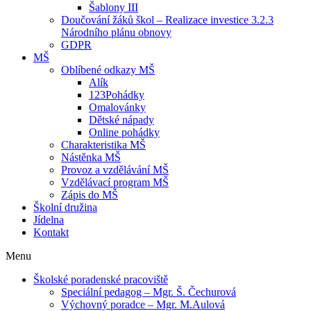
Šablony III
Doučování žáků škol – Realizace investice 3.2.3
Národního plánu obnovy
GDPR
MŠ
Oblíbené odkazy MŠ
Alík
123Pohádky
Omalovánky
Dětské nápady
Online pohádky
Charakteristika MŠ
Nástěnka MŠ
Provoz a vzdělávání MŠ
Vzdělávací program MŠ
Zápis do MŠ
Školní družina
Jídelna
Kontakt
Menu
Školské poradenské pracoviště
Speciální pedagog – Mgr. Š. Čechurová
Výchovný poradce – Mgr. M.Aulová