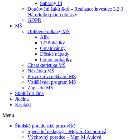
Šablony III
Doučování žáků škol – Realizace investice 3.2.3
Národního plánu obnovy
GDPR
MŠ
Oblíbené odkazy MŠ
Alík
123Pohádky
Omalovánky
Dětské nápady
Online pohádky
Charakteristika MŠ
Nástěnka MŠ
Provoz a vzdělávání MŠ
Vzdělávací program MŠ
Zápis do MŠ
Školní družina
Jídelna
Kontakt
Menu
Školské poradenské pracoviště
Speciální pedagog – Mgr. Š. Čechurová
Výchovný poradce – Mgr. M.Aulová