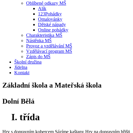
Oblíbené odkazy MŠ
Alík
123Pohádky
Omalovánky
Dětské nápady
Online pohádky
Charakteristika MŠ
Nástěnka MŠ
Provoz a vzdělávání MŠ
Vzdělávací program MŠ
Zápis do MŠ
Školní družina
Jídelna
Kontakt
Základní škola a Mateřská škola
Dolní Bělá
I. třída
Hry s dopravním kobercem
Sázíme kaštany
Hry na dopravním hřišti