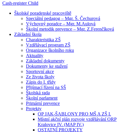
Cash-register
Child
Školské poradenské pracoviště
Speciální pedagog – Mgr. Š. Čechurová
Výchovný poradce – Mgr. M.Aulová
Školní metodik prevence – Mgr. Z.Ferenčíková
Základní škola
Charakteristika ZŠ
Vzdělávací program ZŠ
Organizace školního roku
Aktuality
Základní dokumenty
Dokumenty ke stažení
Sportovní akce
Ze života školy
Zápis do I. třídy
Přijímací řízení na SŠ
Školská rada
Školní parlament
Primární prevence
Projekty
OP JAK-ŠABLONY PRO MŠ A ZŠ I.
Místní akční plán rozvoje vzdělávání ORP
Kralovice IV. (MAP IV.)
OSTATNÍ PROJEKTY