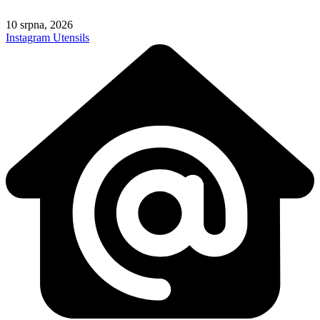
Skip
to
10 srpna, 2026
content
Instagram
Utensils