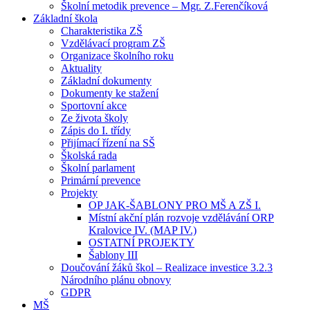
Školní metodik prevence – Mgr. Z.Ferenčíková
Základní škola
Charakteristika ZŠ
Vzdělávací program ZŠ
Organizace školního roku
Aktuality
Základní dokumenty
Dokumenty ke stažení
Sportovní akce
Ze života školy
Zápis do I. třídy
Přijímací řízení na SŠ
Školská rada
Školní parlament
Primární prevence
Projekty
OP JAK-ŠABLONY PRO MŠ A ZŠ I.
Místní akční plán rozvoje vzdělávání ORP
Kralovice IV. (MAP IV.)
OSTATNÍ PROJEKTY
Šablony III
Doučování žáků škol – Realizace investice 3.2.3
Národního plánu obnovy
GDPR
MŠ