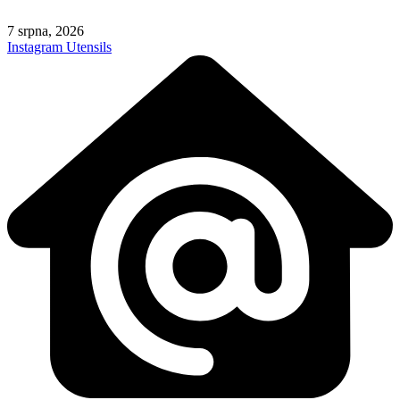
Skip
to
7 srpna, 2026
content
Instagram
Utensils