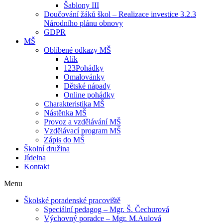
Šablony III
Doučování žáků škol – Realizace investice 3.2.3
Národního plánu obnovy
GDPR
MŠ
Oblíbené odkazy MŠ
Alík
123Pohádky
Omalovánky
Dětské nápady
Online pohádky
Charakteristika MŠ
Nástěnka MŠ
Provoz a vzdělávání MŠ
Vzdělávací program MŠ
Zápis do MŠ
Školní družina
Jídelna
Kontakt
Menu
Školské poradenské pracoviště
Speciální pedagog – Mgr. Š. Čechurová
Výchovný poradce – Mgr. M.Aulová