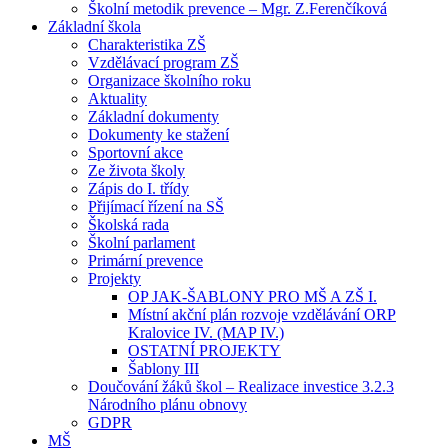
Školní metodik prevence – Mgr. Z.Ferenčíková
Základní škola
Charakteristika ZŠ
Vzdělávací program ZŠ
Organizace školního roku
Aktuality
Základní dokumenty
Dokumenty ke stažení
Sportovní akce
Ze života školy
Zápis do I. třídy
Přijímací řízení na SŠ
Školská rada
Školní parlament
Primární prevence
Projekty
OP JAK-ŠABLONY PRO MŠ A ZŠ I.
Místní akční plán rozvoje vzdělávání ORP
Kralovice IV. (MAP IV.)
OSTATNÍ PROJEKTY
Šablony III
Doučování žáků škol – Realizace investice 3.2.3
Národního plánu obnovy
GDPR
MŠ