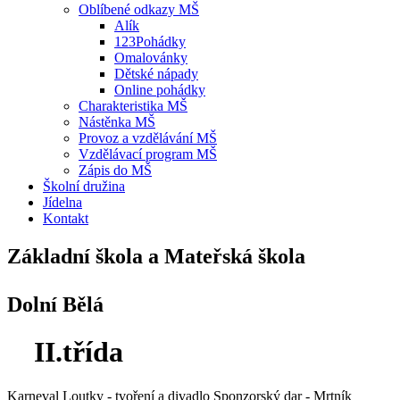
Oblíbené odkazy MŠ
Alík
123Pohádky
Omalovánky
Dětské nápady
Online pohádky
Charakteristika MŠ
Nástěnka MŠ
Provoz a vzdělávání MŠ
Vzdělávací program MŠ
Zápis do MŠ
Školní družina
Jídelna
Kontakt
Základní škola a Mateřská škola
Dolní Bělá
II.třída
Karneval
Loutky - tvoření a divadlo
Sponzorský dar - Mrtník