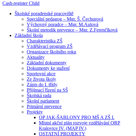
Cash-register
Child
Školské poradenské pracoviště
Speciální pedagog – Mgr. Š. Čechurová
Výchovný poradce – Mgr. M.Aulová
Školní metodik prevence – Mgr. Z.Ferenčíková
Základní škola
Charakteristika ZŠ
Vzdělávací program ZŠ
Organizace školního roku
Aktuality
Základní dokumenty
Dokumenty ke stažení
Sportovní akce
Ze života školy
Zápis do I. třídy
Přijímací řízení na SŠ
Školská rada
Školní parlament
Primární prevence
Projekty
OP JAK-ŠABLONY PRO MŠ A ZŠ I.
Místní akční plán rozvoje vzdělávání ORP
Kralovice IV. (MAP IV.)
OSTATNÍ PROJEKTY