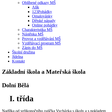
Oblíbené odkazy MŠ
Alík
123Pohádky
Omalovánky
Dětské nápady
Online pohádky
Charakteristika MŠ
Nástěnka MŠ
Provoz a vzdělávání MŠ
Vzdělávací program MŠ
Zápis do MŠ
Školní družina
Jídelna
Kontakt
Základní škola a Mateřská škola
Dolní Bělá
I. třída
Nadílka od velikonočního zajíčka
Vycházka s úkoly a s pokladem