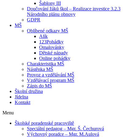
Šablony III
Doučování žáků škol – Realizace investice 3.2.3
Národního plánu obnovy
GDPR
MŠ
Oblíbené odkazy MŠ
Alík
123Pohádky
Omalovánky
Dětské nápady
Online pohádky
Charakteristika MŠ
Nástěnka MŠ
Provoz a vzdělávání MŠ
Vzdělávací program MŠ
Zápis do MŠ
Školní družina
Jídelna
Kontakt
Menu
Školské poradenské pracoviště
Speciální pedagog – Mgr. Š. Čechurová
Výchovný poradce – Mgr. M.Aulová