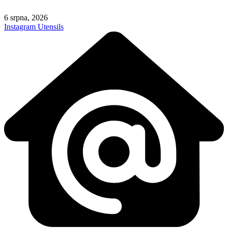
Skip
to
6 srpna, 2026
content
Instagram
Utensils