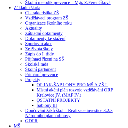
Školní metodik prevence – Mgr. Z.Ferenčíková
Základní škola
Charakteristika ZŠ
Vzdělávací program ZŠ
Organizace školního roku
Aktuality
Základní dokumenty
Dokumenty ke stažení
Sportovní akce
Ze života školy
Zápis do I. třídy
Přijímací řízení na SŠ
Školská rada
Školní parlament
Primární prevence
Projekty
OP JAK-ŠABLONY PRO MŠ A ZŠ I.
Místní akční plán rozvoje vzdělávání ORP
Kralovice IV. (MAP IV.)
OSTATNÍ PROJEKTY
Šablony III
Doučování žáků škol – Realizace investice 3.2.3
Národního plánu obnovy
GDPR
MŠ