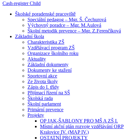
Cash-register
Child
Školské poradenské pracoviště
Speciální pedagog – Mgr. Š. Čechurová
Výchovný poradce – Mgr. M.Aulová
Školní metodik prevence – Mgr. Z.Ferenčíková
Základní škola
Charakteristika ZŠ
Vzdělávací program ZŠ
Organizace školního roku
Aktuality
Základní dokumenty
Dokumenty ke stažení
Sportovní akce
Ze života školy
Zápis do I. třídy
Přijímací řízení na SŠ
Školská rada
Školní parlament
Primární prevence
Projekty
OP JAK-ŠABLONY PRO MŠ A ZŠ I.
Místní akční plán rozvoje vzdělávání ORP
Kralovice IV. (MAP IV.)
OSTATNÍ PROJEKTY