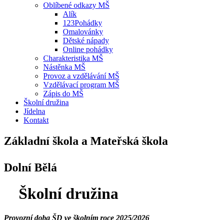
Oblíbené odkazy MŠ
Alík
123Pohádky
Omalovánky
Dětské nápady
Online pohádky
Charakteristika MŠ
Nástěnka MŠ
Provoz a vzdělávání MŠ
Vzdělávací program MŠ
Zápis do MŠ
Školní družina
Jídelna
Kontakt
Základní škola a Mateřská škola
Dolní Bělá
Školní družina
Provozní doba ŠD ve školním roce 2025/2026