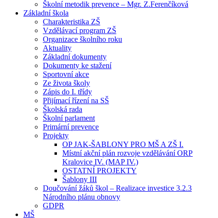
Školní metodik prevence – Mgr. Z.Ferenčíková
Základní škola
Charakteristika ZŠ
Vzdělávací program ZŠ
Organizace školního roku
Aktuality
Základní dokumenty
Dokumenty ke stažení
Sportovní akce
Ze života školy
Zápis do I. třídy
Přijímací řízení na SŠ
Školská rada
Školní parlament
Primární prevence
Projekty
OP JAK-ŠABLONY PRO MŠ A ZŠ I.
Místní akční plán rozvoje vzdělávání ORP
Kralovice IV. (MAP IV.)
OSTATNÍ PROJEKTY
Šablony III
Doučování žáků škol – Realizace investice 3.2.3
Národního plánu obnovy
GDPR
MŠ