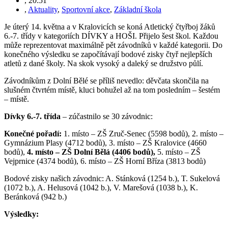
,
20:51
,
Aktuality
,
Sportovní akce
,
Základní škola
Je úterý 14. května a v Kralovicích se koná Atletický čtyřboj žáků
6.-7. třídy v kategoriích DÍVKY a HOŠI. Přijelo šest škol. Každou
může reprezentovat maximálně pět závodníků v každé kategorii. Do
konečného výsledku se započítávají bodové zisky čtyř nejlepších
atletů z dané školy. Na skok vysoký a daleký se družstvo půlí.
Závodníkům z Dolní Bělé se příliš nevedlo: děvčata skončila na
slušném čtvrtém místě, kluci bohužel až na tom posledním – šestém
– místě.
Dívky 6.-7. třída
– zúčastnilo se 30 závodnic:
Konečné pořadí:
1. místo – ZŠ Zruč-Senec (5598 bodů), 2. místo –
Gymnázium Plasy (4712 bodů), 3. místo – ZŠ Kralovice (4660
bodů),
4. místo – ZŠ Dolní Bělá (4406 bodů),
5. místo – ZŠ
Vejprnice (4374 bodů), 6. místo – ZŠ Horní Bříza (3813 bodů)
Bodové zisky našich závodnic: A. Stánková (1254 b.), T. Sukelová
(1072 b.), A. Helusová (1042 b.), V. Marešová (1038 b.), K.
Beránková (942 b.)
Výsledky: