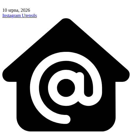
Skip
to
10 srpna, 2026
content
Instagram
Utensils