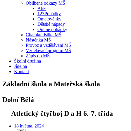
Oblíbené odkazy MŠ
Alík
123Pohádky
Omalovánky
Dětské nápady
Online pohádky
Charakteristika MŠ
Nástěnka MŠ
Provoz a vzdělávání MŠ
Vzdělávací program MŠ
Zápis do MŠ
Školní družina
Jídelna
Kontakt
Základní škola a Mateřská škola
Dolní Bělá
Atletický čtyřboj D a H 6.-7. třída
18 května, 2024