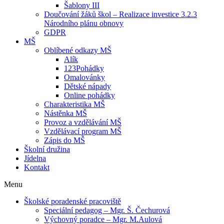
Šablony III
Doučování žáků škol – Realizace investice 3.2.3
Národního plánu obnovy
GDPR
MŠ
Oblíbené odkazy MŠ
Alík
123Pohádky
Omalovánky
Dětské nápady
Online pohádky
Charakteristika MŠ
Nástěnka MŠ
Provoz a vzdělávání MŠ
Vzdělávací program MŠ
Zápis do MŠ
Školní družina
Jídelna
Kontakt
Menu
Školské poradenské pracoviště
Speciální pedagog – Mgr. Š. Čechurová
Výchovný poradce – Mgr. M.Aulová