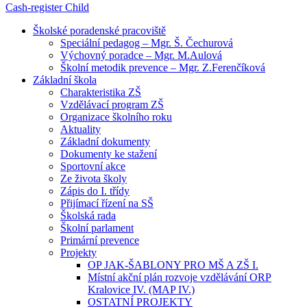
Cash-register
Child
Školské poradenské pracoviště
Speciální pedagog – Mgr. Š. Čechurová
Výchovný poradce – Mgr. M.Aulová
Školní metodik prevence – Mgr. Z.Ferenčíková
Základní škola
Charakteristika ZŠ
Vzdělávací program ZŠ
Organizace školního roku
Aktuality
Základní dokumenty
Dokumenty ke stažení
Sportovní akce
Ze života školy
Zápis do I. třídy
Přijímací řízení na SŠ
Školská rada
Školní parlament
Primární prevence
Projekty
OP JAK-ŠABLONY PRO MŠ A ZŠ I.
Místní akční plán rozvoje vzdělávání ORP
Kralovice IV. (MAP IV.)
OSTATNÍ PROJEKTY