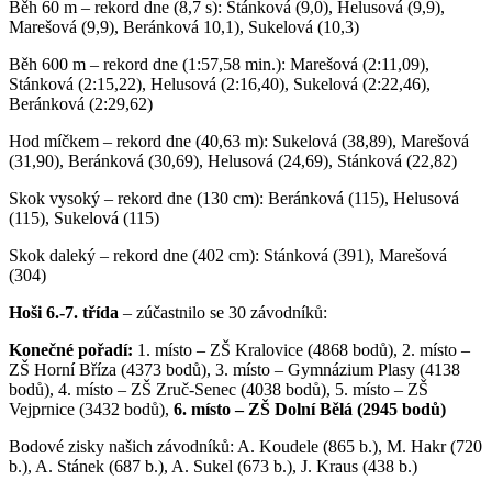
Běh 60 m – rekord dne (8,7 s): Stánková (9,0), Helusová (9,9),
Marešová (9,9), Beránková 10,1), Sukelová (10,3)
Běh 600 m – rekord dne (1:57,58 min.): Marešová (2:11,09),
Stánková (2:15,22), Helusová (2:16,40), Sukelová (2:22,46),
Beránková (2:29,62)
Hod míčkem – rekord dne (40,63 m): Sukelová (38,89), Marešová
(31,90), Beránková (30,69), Helusová (24,69), Stánková (22,82)
Skok vysoký – rekord dne (130 cm): Beránková (115), Helusová
(115), Sukelová (115)
Skok daleký – rekord dne (402 cm): Stánková (391), Marešová
(304)
Hoši 6.-7. třída
– zúčastnilo se 30 závodníků:
Konečné pořadí:
1. místo – ZŠ Kralovice (4868 bodů), 2. místo –
ZŠ Horní Bříza (4373 bodů), 3. místo – Gymnázium Plasy (4138
bodů), 4. místo – ZŠ Zruč-Senec (4038 bodů), 5. místo – ZŠ
Vejprnice (3432 bodů),
6. místo – ZŠ Dolní Bělá (2945 bodů)
Bodové zisky našich závodníků: A. Koudele (865 b.), M. Hakr (720
b.), A. Stánek (687 b.), A. Sukel (673 b.), J. Kraus (438 b.)