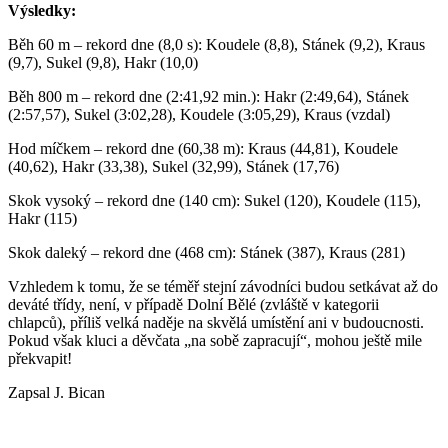
Výsledky:
Běh 60 m – rekord dne (8,0 s): Koudele (8,8), Stánek (9,2), Kraus
(9,7), Sukel (9,8), Hakr (10,0)
Běh 800 m – rekord dne (2:41,92 min.): Hakr (2:49,64), Stánek
(2:57,57), Sukel (3:02,28), Koudele (3:05,29), Kraus (vzdal)
Hod míčkem – rekord dne (60,38 m): Kraus (44,81), Koudele
(40,62), Hakr (33,38), Sukel (32,99), Stánek (17,76)
Skok vysoký – rekord dne (140 cm): Sukel (120), Koudele (115),
Hakr (115)
Skok daleký – rekord dne (468 cm): Stánek (387), Kraus (281)
Vzhledem k tomu, že se téměř stejní závodníci budou setkávat až do
deváté třídy, není, v případě Dolní Bělé (zvláště v kategorii
chlapců), příliš velká naděje na skvělá umístění ani v budoucnosti.
Pokud však kluci a děvčata „na sobě zapracují“, mohou ještě mile
překvapit!
Zapsal J. Bican