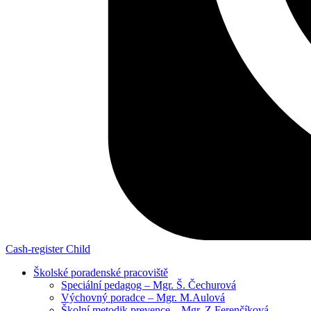
Cash-register
Child
Školské poradenské pracoviště
Speciální pedagog – Mgr. Š. Čechurová
Výchovný poradce – Mgr. M.Aulová
Školní metodik prevence – Mgr. Z.Ferenčíková