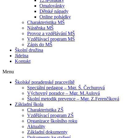
123Pohádky
Omalovánky
Dětské nápady
Online pohádky
Charakteristika MŠ
Nástěnka MŠ
Provoz a vzdělávání MŠ
Vzdělávací program MŠ
Zápis do MŠ
Školní družina
Jídelna
Kontakt
Menu
Školské poradenské pracoviště
Speciální pedagog – Mgr. Š. Čechurová
Výchovný poradce – Mgr. M.Aulová
Školní metodik prevence – Mgr. Z.Ferenčíková
Základní škola
Charakteristika ZŠ
Vzdělávací program ZŠ
Organizace školního roku
Aktuality
Základní dokumenty
Dokumenty ke stažení