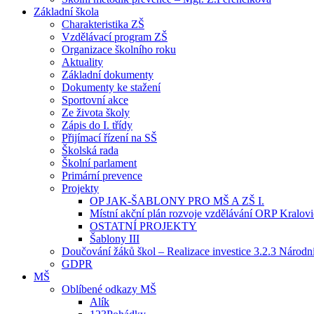
Základní škola
Charakteristika ZŠ
Vzdělávací program ZŠ
Organizace školního roku
Aktuality
Základní dokumenty
Dokumenty ke stažení
Sportovní akce
Ze života školy
Zápis do I. třídy
Přijímací řízení na SŠ
Školská rada
Školní parlament
Primární prevence
Projekty
OP JAK-ŠABLONY PRO MŠ A ZŠ I.
Místní akční plán rozvoje vzdělávání ORP Kralov
OSTATNÍ PROJEKTY
Šablony III
Doučování žáků škol – Realizace investice 3.2.3 Národ
GDPR
MŠ
Oblíbené odkazy MŠ
Alík