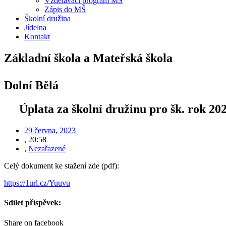
Vzdělávací program MŠ
Zápis do MŠ
Školní družina
Jídelna
Kontakt
Základní škola a Mateřská škola
Dolní Bělá
Úplata za školní družinu pro šk. rok 20
29 června, 2023
,
20:58
,
Nezařazené
Celý dokument ke stažení zde (pdf):
https://1url.cz/Yuuvu
Sdílet příspěvek:
Share on facebook