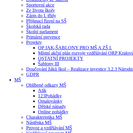
Sportovní akce
Ze života školy
Zápis do I. třídy
Přijímací řízení na SŠ
Školská rada
Školní parlament
Primární prevence
Projekty
OP JAK-ŠABLONY PRO MŠ A ZŠ I.
Místní akční plán rozvoje vzdělávání ORP Kralov
OSTATNÍ PROJEKTY
Šablony III
Doučování žáků škol – Realizace investice 3.2.3 Národ
GDPR
MŠ
Oblíbené odkazy MŠ
Alík
123Pohádky
Omalovánky
Dětské nápady
Online pohádky
Charakteristika MŠ
Nástěnka MŠ
Provoz a vzdělávání MŠ