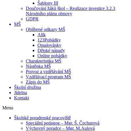
Šablony III
Doučování žáků škol – Realizace investice 3.2.3
Národního plánu obnovy
GDPR
MŠ
Oblíbené odkazy MŠ
Alík
123Pohádky
Omalovánky
Dětské nápady
Online pohádky
Charakteristika MŠ
Nástěnka MŠ
Provoz a vzdělávání MŠ
Vzdělávací program MŠ
Zápis do MŠ
Školní družina
Jídelna
Kontakt
Menu
Školské poradenské pracoviště
Speciální pedagog – Mgr. Š. Čechurová
Výchovný poradce – Mgr. M.Aulová