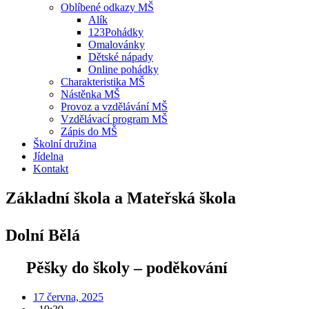
Oblíbené odkazy MŠ
Alík
123Pohádky
Omalovánky
Dětské nápady
Online pohádky
Charakteristika MŠ
Nástěnka MŠ
Provoz a vzdělávání MŠ
Vzdělávací program MŠ
Zápis do MŠ
Školní družina
Jídelna
Kontakt
Základní škola a Mateřská škola
Dolní Bělá
Pěšky do školy – poděkování
17 června, 2025