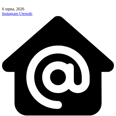
Skip
to
6 srpna, 2026
content
Instagram
Utensils