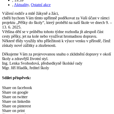
,
19:39
,
Aktuality
,
Ostatní akce
Vážení rodiče a milé žákyně a žáci,
chtěli bychom Vám tímto upřímně poděkovat za Vaši účast v rámci
projektu „Pěšky do školy“, který proběhl na naší škole ve dnech 9. –
13. 6. 2025.
Většina dětí se v průběhu tohoto týdne rozhodla jít alespoň část
cesty pěšky, jet na kole nebo využívat hromadnou dopravu.
Některé třídy využily této příležitosti k výuce venku v přírodě, čímž
získaly nové zážitky a zkušenosti.
Děkujeme Vám za projevovanou snahu o zklidnění dopravy v okolí
školy a zdravější životní styl.
Ing. Lenka Svobodová, předsedkyně školské rady
Mgr. Jiří Hladík, ředitel školy
Sdílet příspěvek:
Share on facebook
Share on google
Share on twitter
Share on linkedin
Share on pinterest
Share on print