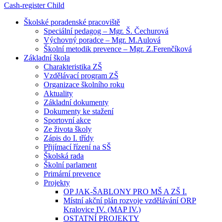
Cash-register
Child
Školské poradenské pracoviště
Speciální pedagog – Mgr. Š. Čechurová
Výchovný poradce – Mgr. M.Aulová
Školní metodik prevence – Mgr. Z.Ferenčíková
Základní škola
Charakteristika ZŠ
Vzdělávací program ZŠ
Organizace školního roku
Aktuality
Základní dokumenty
Dokumenty ke stažení
Sportovní akce
Ze života školy
Zápis do I. třídy
Přijímací řízení na SŠ
Školská rada
Školní parlament
Primární prevence
Projekty
OP JAK-ŠABLONY PRO MŠ A ZŠ I.
Místní akční plán rozvoje vzdělávání ORP
Kralovice IV. (MAP IV.)
OSTATNÍ PROJEKTY