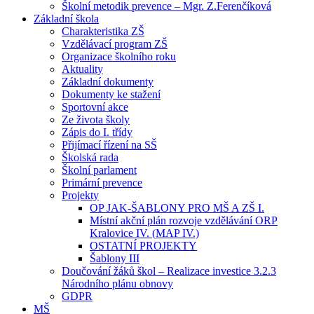
Školní metodik prevence – Mgr. Z.Ferenčíková
Základní škola
Charakteristika ZŠ
Vzdělávací program ZŠ
Organizace školního roku
Aktuality
Základní dokumenty
Dokumenty ke stažení
Sportovní akce
Ze života školy
Zápis do I. třídy
Přijímací řízení na SŠ
Školská rada
Školní parlament
Primární prevence
Projekty
OP JAK-ŠABLONY PRO MŠ A ZŠ I.
Místní akční plán rozvoje vzdělávání ORP
Kralovice IV. (MAP IV.)
OSTATNÍ PROJEKTY
Šablony III
Doučování žáků škol – Realizace investice 3.2.3
Národního plánu obnovy
GDPR
MŠ