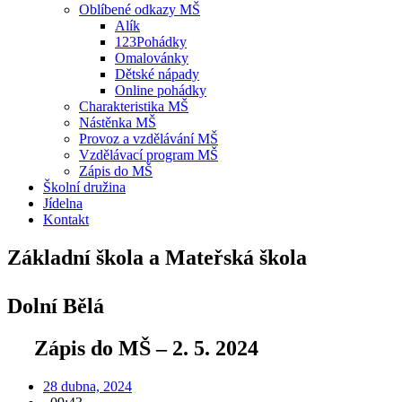
Oblíbené odkazy MŠ
Alík
123Pohádky
Omalovánky
Dětské nápady
Online pohádky
Charakteristika MŠ
Nástěnka MŠ
Provoz a vzdělávání MŠ
Vzdělávací program MŠ
Zápis do MŠ
Školní družina
Jídelna
Kontakt
Základní škola a Mateřská škola
Dolní Bělá
Zápis do MŠ – 2. 5. 2024
28 dubna, 2024