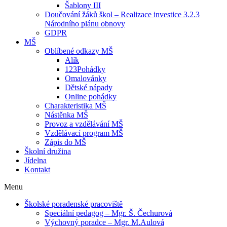
Šablony III
Doučování žáků škol – Realizace investice 3.2.3
Národního plánu obnovy
GDPR
MŠ
Oblíbené odkazy MŠ
Alík
123Pohádky
Omalovánky
Dětské nápady
Online pohádky
Charakteristika MŠ
Nástěnka MŠ
Provoz a vzdělávání MŠ
Vzdělávací program MŠ
Zápis do MŠ
Školní družina
Jídelna
Kontakt
Menu
Školské poradenské pracoviště
Speciální pedagog – Mgr. Š. Čechurová
Výchovný poradce – Mgr. M.Aulová