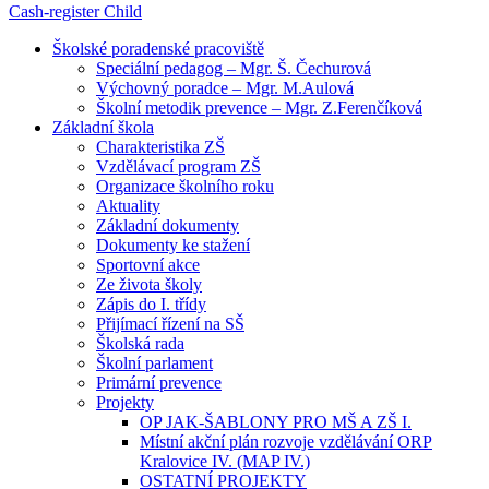
Cash-register
Child
Školské poradenské pracoviště
Speciální pedagog – Mgr. Š. Čechurová
Výchovný poradce – Mgr. M.Aulová
Školní metodik prevence – Mgr. Z.Ferenčíková
Základní škola
Charakteristika ZŠ
Vzdělávací program ZŠ
Organizace školního roku
Aktuality
Základní dokumenty
Dokumenty ke stažení
Sportovní akce
Ze života školy
Zápis do I. třídy
Přijímací řízení na SŠ
Školská rada
Školní parlament
Primární prevence
Projekty
OP JAK-ŠABLONY PRO MŠ A ZŠ I.
Místní akční plán rozvoje vzdělávání ORP
Kralovice IV. (MAP IV.)
OSTATNÍ PROJEKTY