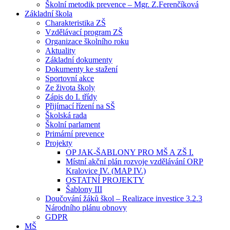
Školní metodik prevence – Mgr. Z.Ferenčíková
Základní škola
Charakteristika ZŠ
Vzdělávací program ZŠ
Organizace školního roku
Aktuality
Základní dokumenty
Dokumenty ke stažení
Sportovní akce
Ze života školy
Zápis do I. třídy
Přijímací řízení na SŠ
Školská rada
Školní parlament
Primární prevence
Projekty
OP JAK-ŠABLONY PRO MŠ A ZŠ I.
Místní akční plán rozvoje vzdělávání ORP
Kralovice IV. (MAP IV.)
OSTATNÍ PROJEKTY
Šablony III
Doučování žáků škol – Realizace investice 3.2.3
Národního plánu obnovy
GDPR
MŠ