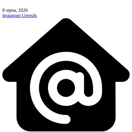
Skip
to
8 srpna, 2026
content
Instagram
Utensils