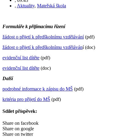
,
09:43
,
Aktuality
,
Mateřská škola
Formuláře k přijímacímu řízení
žádost o přijetí k předškolnímu vzdělávání
(pdf)
žádost o přijetí k předškolnímu vzděláván
í (doc)
evidenční list dítěte
(pdf)
evidenční list dítěte
(doc)
Další
podrobné informace k zápisu do MŠ
(pdf)
kritéria pro přijetí do MŠ
(pdf)
Sdílet příspěvek:
Share on facebook
Share on google
Share on twitter