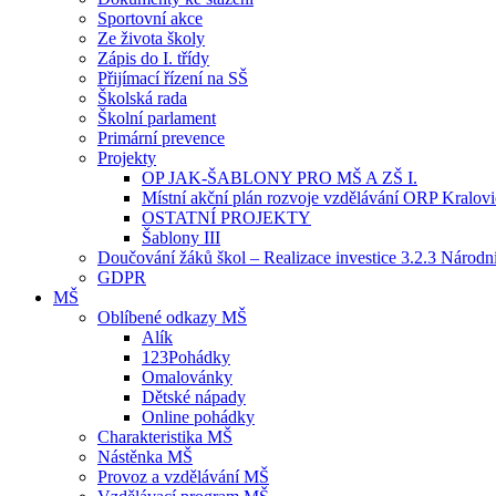
Sportovní akce
Ze života školy
Zápis do I. třídy
Přijímací řízení na SŠ
Školská rada
Školní parlament
Primární prevence
Projekty
OP JAK-ŠABLONY PRO MŠ A ZŠ I.
Místní akční plán rozvoje vzdělávání ORP Kralov
OSTATNÍ PROJEKTY
Šablony III
Doučování žáků škol – Realizace investice 3.2.3 Národ
GDPR
MŠ
Oblíbené odkazy MŠ
Alík
123Pohádky
Omalovánky
Dětské nápady
Online pohádky
Charakteristika MŠ
Nástěnka MŠ
Provoz a vzdělávání MŠ