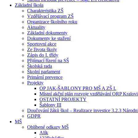
Základní škola
Charakteristika ZŠ
Vzdělávací program ZŠ
Organizace školního roku
Aktuality
Základní dokumenty
Dokumenty ke stažení
Sportovní akce
Ze života školy
Zápis do I. třídy
Přijímací řízení na SŠ
Školská rada
Školní parlament
Primární prevence
Projekty
OP JAK-ŠABLONY PRO MŠ A ZŠ I.
Místní akční plán rozvoje vzdělávání ORP Kralov
OSTATNÍ PROJEKTY
Šablony III
Doučování žáků škol – Realizace investice 3.2.3 Národ
GDPR
MŠ
Oblíbené odkazy MŠ
Alík