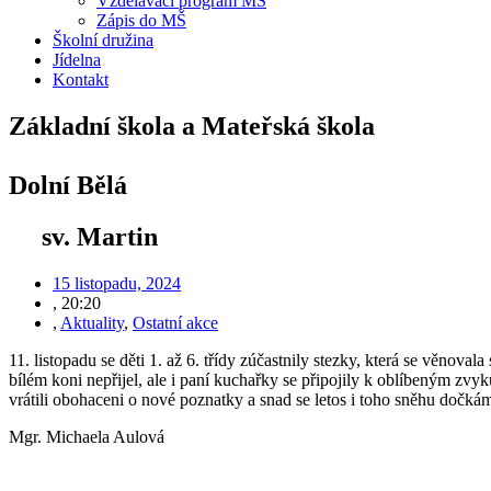
Vzdělávací program MŠ
Zápis do MŠ
Školní družina
Jídelna
Kontakt
Základní škola a Mateřská škola
Dolní Bělá
sv. Martin
15 listopadu, 2024
,
20:20
,
Aktuality
,
Ostatní akce
11. listopadu se děti 1. až 6. třídy zúčastnily stezky, která se věnova
bílém koni nepřijel, ale i paní kuchařky se připojily k oblíbeným zv
vrátili obohaceni o nové poznatky a snad se letos i toho sněhu dočk
Mgr. Michaela Aulová