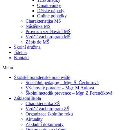
123Pohádky
Omalovánky
Dětské nápady
Online pohádky
Charakteristika MŠ
Nástěnka MŠ
Provoz a vzdělávání MŠ
Vzdělávací program MŠ
Zápis do MŠ
Školní družina
Jídelna
Kontakt
Menu
Školské poradenské pracoviště
Speciální pedagog – Mgr. Š. Čechurová
Výchovný poradce – Mgr. M.Aulová
Školní metodik prevence – Mgr. Z.Ferenčíková
Základní škola
Charakteristika ZŠ
Vzdělávací program ZŠ
Organizace školního roku
Aktuality
Základní dokumenty
Dokumenty ke stažení