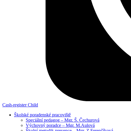
Cash-register
Child
Školské poradenské pracoviště
Speciální pedagog – Mgr. Š. Čechurová
Výchovný poradce – Mgr. M.Aulová
Školní metodik prevence – Mgr. Z.Ferenčíková