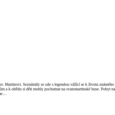
la sv. Martinovi. Seznámily se zde s legendou vážící se k životu známého 
ykům a k obědu si děti mohly pochutnat na svatomartinské huse. Pobyt n
áme…