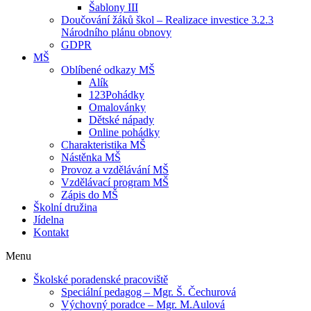
Šablony III
Doučování žáků škol – Realizace investice 3.2.3
Národního plánu obnovy
GDPR
MŠ
Oblíbené odkazy MŠ
Alík
123Pohádky
Omalovánky
Dětské nápady
Online pohádky
Charakteristika MŠ
Nástěnka MŠ
Provoz a vzdělávání MŠ
Vzdělávací program MŠ
Zápis do MŠ
Školní družina
Jídelna
Kontakt
Menu
Školské poradenské pracoviště
Speciální pedagog – Mgr. Š. Čechurová
Výchovný poradce – Mgr. M.Aulová