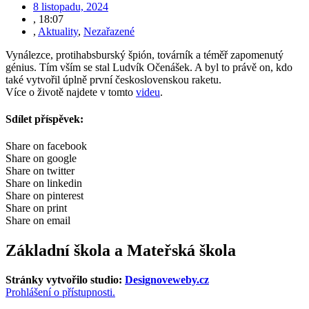
8 listopadu, 2024
,
18:07
,
Aktuality
,
Nezařazené
Vynálezce, protihabsburský špión, továrník a téměř zapomenutý
génius. Tím vším se stal Ludvík Očenášek. A byl to právě on, kdo
také vytvořil úplně první československou raketu.
Více o životě najdete v tomto
videu
.
Sdílet příspěvek:
Share on facebook
Share on google
Share on twitter
Share on linkedin
Share on pinterest
Share on print
Share on email
Základní škola a Mateřská škola
Stránky vytvořilo studio:
Designoveweby.cz
Prohlášení o přístupnosti.