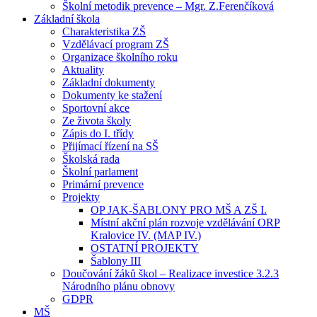
Školní metodik prevence – Mgr. Z.Ferenčíková
Základní škola
Charakteristika ZŠ
Vzdělávací program ZŠ
Organizace školního roku
Aktuality
Základní dokumenty
Dokumenty ke stažení
Sportovní akce
Ze života školy
Zápis do I. třídy
Přijímací řízení na SŠ
Školská rada
Školní parlament
Primární prevence
Projekty
OP JAK-ŠABLONY PRO MŠ A ZŠ I.
Místní akční plán rozvoje vzdělávání ORP
Kralovice IV. (MAP IV.)
OSTATNÍ PROJEKTY
Šablony III
Doučování žáků škol – Realizace investice 3.2.3
Národního plánu obnovy
GDPR
MŠ