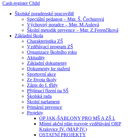
Cash-register
Child
Školské poradenské pracoviště
Speciální pedagog – Mgr. Š. Čechurová
Výchovný poradce – Mgr. M.Aulová
Školní metodik prevence – Mgr. Z.Ferenčíková
Základní škola
Charakteristika ZŠ
Vzdělávací program ZŠ
Organizace školního roku
Aktuality
Základní dokumenty
Dokumenty ke stažení
Sportovní akce
Ze života školy
Zápis do I. třídy
Přijímací řízení na SŠ
Školská rada
Školní parlament
Primární prevence
Projekty
OP JAK-ŠABLONY PRO MŠ A ZŠ I.
Místní akční plán rozvoje vzdělávání ORP
Kralovice IV. (MAP IV.)
OSTATNÍ PROJEKTY