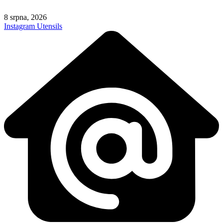
Skip
to
8 srpna, 2026
content
Instagram
Utensils