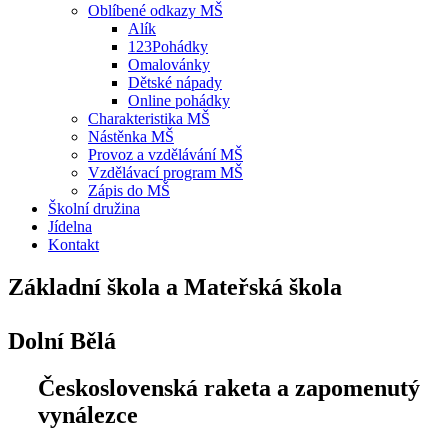
Oblíbené odkazy MŠ
Alík
123Pohádky
Omalovánky
Dětské nápady
Online pohádky
Charakteristika MŠ
Nástěnka MŠ
Provoz a vzdělávání MŠ
Vzdělávací program MŠ
Zápis do MŠ
Školní družina
Jídelna
Kontakt
Základní škola a Mateřská škola
Dolní Bělá
Československá raketa a zapomenutý
vynálezce