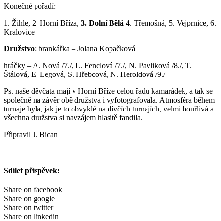
Konečné pořadí:
1. Žihle, 2. Horní Bříza,
3. Dolní Bělá
4. Třemošná, 5. Vejprnice, 6.
Kralovice
Družstvo
: brankářka – Jolana Kopačková
hráčky – A. Nová /7./, L. Fenclová /7./, N. Pavliková /8./, T.
Štálová, E. Legová, S. Hřebcová, N. Heroldová /9./
Ps. naše děvčata mají v Horní Bříze celou řadu kamarádek, a tak se
společně na závěr obě družstva i vyfotografovala. Atmosféra během
turnaje byla, jak je to obvyklé na dívčích turnajích, velmi bouřlivá a
všechna družstva si navzájem hlasitě fandila.
Připravil J. Bican
Sdílet příspěvek:
Share on facebook
Share on google
Share on twitter
Share on linkedin