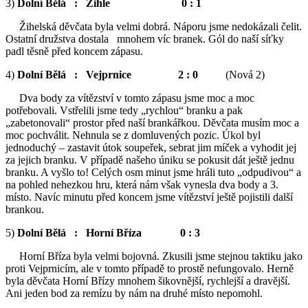
3)
Dolní Bělá : Žihle 0 : 1
Žihelská děvčata byla velmi dobrá. Náporu jsme nedokázali čelit.
Ostatní družstva dostala mnohem víc branek. Gól do naší síťky
padl těsně před koncem zápasu.
4)
Dolní Bělá : Vejprnice 2 : 0
(Nová 2)
Dva body za vítězství v tomto zápasu jsme moc a moc
potřebovali. Vstřelili jsme tedy „rychlou“ branku a pak
„zabetonovali“ prostor před naší brankářkou. Děvčata musím moc a
moc pochválit. Nehnula se z domluvených pozic. Úkol byl
jednoduchý – zastavit útok soupeřek, sebrat jim míček a vyhodit jej
za jejich branku. V případě našeho úniku se pokusit dát ještě jednu
branku. A vyšlo to! Celých osm minut jsme hráli tuto „odpudivou“ a
na pohled nehezkou hru, která nám však vynesla dva body a 3.
místo. Navíc minutu před koncem jsme vítězství ještě pojistili další
brankou.
5)
Dolní Bělá : Horní Bříza 0 : 3
Horní Bříza byla velmi bojovná. Zkusili jsme stejnou taktiku jako
proti Vejprnicím, ale v tomto případě to prostě nefungovalo. Herně
byla děvčata Horní Břízy mnohem šikovnější, rychlejší a dravější.
Ani jeden bod za remízu by nám na druhé místo nepomohl.