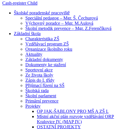
Cash-register
Child
Školské poradenské pracoviště
Speciální pedagog – Mgr. Š. Čechurová
Výchovný poradce – Mgr. M.Aulová
Školní metodik prevence – Mgr. Z.Ferenčíková
Základní škola
Charakteristika ZŠ
Vzdělávací program ZŠ
Organizace školního roku
Aktuality
Základní dokumenty
Dokumenty ke stažení
Sportovní akce
Ze života školy
Zápis do I. třídy
Přijímací řízení na SŠ
Školská rada
Školní parlament
Primární prevence
Projekty
OP JAK-ŠABLONY PRO MŠ A ZŠ I.
Místní akční plán rozvoje vzdělávání ORP
Kralovice IV. (MAP IV.)
OSTATNÍ PROJEKTY