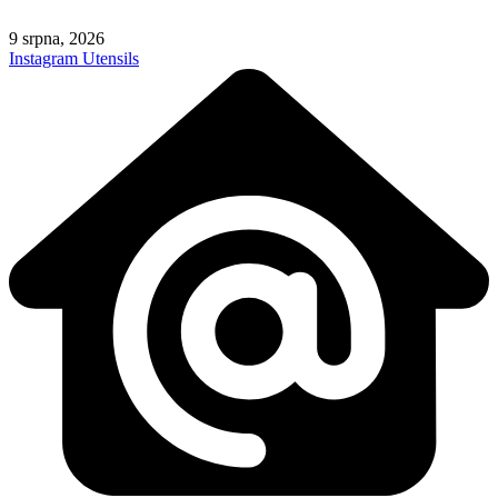
Skip
to
9 srpna, 2026
content
Instagram
Utensils