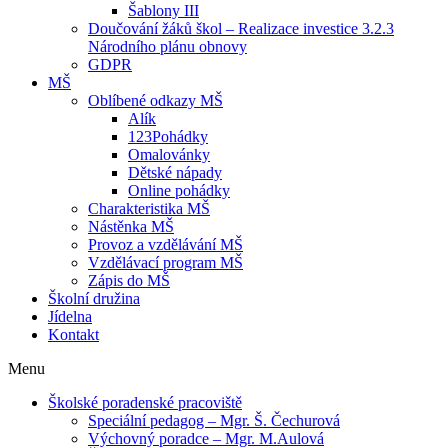
Šablony III
Doučování žáků škol – Realizace investice 3.2.3
Národního plánu obnovy
GDPR
MŠ
Oblíbené odkazy MŠ
Alík
123Pohádky
Omalovánky
Dětské nápady
Online pohádky
Charakteristika MŠ
Nástěnka MŠ
Provoz a vzdělávání MŠ
Vzdělávací program MŠ
Zápis do MŠ
Školní družina
Jídelna
Kontakt
Menu
Školské poradenské pracoviště
Speciální pedagog – Mgr. Š. Čechurová
Výchovný poradce – Mgr. M.Aulová