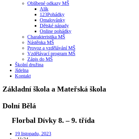
Oblíbené odkazy MŠ
Alík
123Pohádky
Omalovánky
Dětské nápady
Online pohádky
Charakteristika MŠ
Nástěnka MŠ
Provoz a vzdělávání MŠ
Vzdělávací program MŠ
Zápis do MŠ
Školní družina
Jídelna
Kontakt
Základní škola a Mateřská škola
Dolní Bělá
Florbal Dívky 8. – 9. třída
19 listopadu, 2023