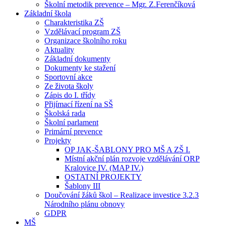
Školní metodik prevence – Mgr. Z.Ferenčíková
Základní škola
Charakteristika ZŠ
Vzdělávací program ZŠ
Organizace školního roku
Aktuality
Základní dokumenty
Dokumenty ke stažení
Sportovní akce
Ze života školy
Zápis do I. třídy
Přijímací řízení na SŠ
Školská rada
Školní parlament
Primární prevence
Projekty
OP JAK-ŠABLONY PRO MŠ A ZŠ I.
Místní akční plán rozvoje vzdělávání ORP
Kralovice IV. (MAP IV.)
OSTATNÍ PROJEKTY
Šablony III
Doučování žáků škol – Realizace investice 3.2.3
Národního plánu obnovy
GDPR
MŠ