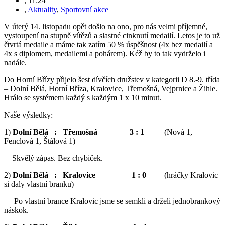
,
11:24
,
Aktuality
,
Sportovní akce
V úterý 14. listopadu opět došlo na ono, pro nás velmi příjemné,
vystoupení na stupně vítězů a slastné cinknutí medailí. Letos je to už
čtvrtá medaile a máme tak zatím 50 % úspěšnost (4x bez medailí a
4x s diplomem, medailemi a pohárem). Kéž by to tak vydrželo i
nadále.
Do Horní Břízy přijelo šest dívčích družstev v kategorii D 8.-9. třída
– Dolní Bělá, Horní Bříza, Kralovice, Třemošná, Vejprnice a Žihle.
Hrálo se systémem každý s každým 1 x 10 minut.
Naše výsledky:
1)
Dolní Bělá : Třemošná 3 : 1
(Nová 1,
Fenclová 1, Štálová 1)
Skvělý zápas. Bez chybiček.
2)
Dolní Bělá : Kralovice 1 : 0
(hráčky Kralovic
si daly vlastní branku)
Po vlastní brance Kralovic jsme se semkli a drželi jednobrankový
náskok.