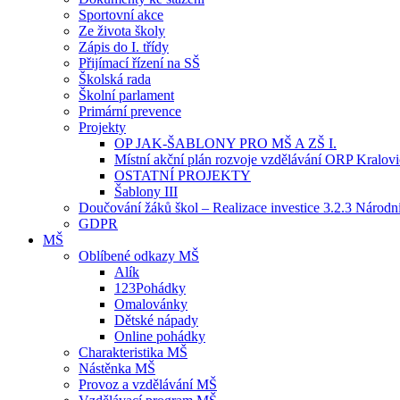
Sportovní akce
Ze života školy
Zápis do I. třídy
Přijímací řízení na SŠ
Školská rada
Školní parlament
Primární prevence
Projekty
OP JAK-ŠABLONY PRO MŠ A ZŠ I.
Místní akční plán rozvoje vzdělávání ORP Kralov
OSTATNÍ PROJEKTY
Šablony III
Doučování žáků škol – Realizace investice 3.2.3 Národ
GDPR
MŠ
Oblíbené odkazy MŠ
Alík
123Pohádky
Omalovánky
Dětské nápady
Online pohádky
Charakteristika MŠ
Nástěnka MŠ
Provoz a vzdělávání MŠ