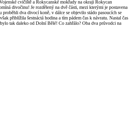
e Vojenské cvičiště a Rokycanské mokřady na okraji Rokycan
íná divočinu! Je rozdělený na dvě části, mezi kterými je postavena
 proběhli dva divocí koně, v dálce se objevilo stádo pasoucích se
však přiblížila šestnáctá hodina a tím pádem čas k návratu. Nastal čas
o nebylo tak daleko od Dolní Bělé! Co zahřálo? Oba dva průvodci na