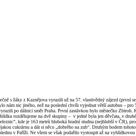
polečně s žáky z Kaznějova vyrazili už na 57. vlastivědný zájezd (první s
 nám nic jiného, než na poslední chvíli vyjednat větší autobus – pro 5
 vyrazili po dálnici směr Praha. První zastávkou bylo městečko Zbiroh.
ohlídku rozdělujeme na dvě skupiny – v jedné byla jen děvčata, v druhé
eznic“, kde je 163 metrů hluboká hradní studna (nejhlubší v ČR), proč 
ějakou cukrárnu a dát si něco „dobrého na zub“. Druhým bodem tohoto 
ednu v Paříži. Ne všem se však podařilo vystoupit až na vyhlídkovou 