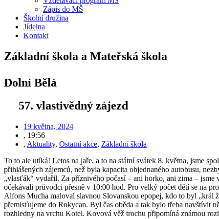
Vzdělávací program MŠ
Zápis do MŠ
Školní družina
Jídelna
Kontakt
Základní škola a Mateřská škola
Dolní Bělá
57. vlastivědný zájezd
19 května, 2024
,
19:56
,
Aktuality
,
Ostatní akce
,
Základní škola
To to ale utíká! Letos na jaře, a to na státní svátek 8. května, jsme s
přihlášených zájemců, než byla kapacita objednaného autobusu, nezbylo
„vlasťák“ vydařil. Za příznivého počasí – ani horko, ani zima – jsme
očekávali průvodci přesně v 10:00 hod. Pro velký počet dětí se na pr
Alfons Mucha maloval slavnou Slovanskou epopej, kdo to byl „král žel
přemisťujeme do Rokycan. Byl čas oběda a tak bylo třeba navštívit n
rozhledny na vrchu Kotel. Kovová věž trochu připomíná známou rozhl