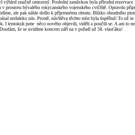
byl výhled značně omezený. Poslední zastávkou byla přírodní rezervac
v prostoru bývalého rokycanského vojenského cvičiště. Opravdu připom
idíme, ale pak náhle došlo k příjemnému obratu. Blízko ohradního plotu
ásal nedaleko nás. Prostě, návštěva těchto míst byla úspěšná! To už se 
ek. I tentokrát jsme něco nového objevili, viděli a poučili se. A ani t
. Doufám, že se uvidíme koncem září na v pořadí už 58. vlasťáku!