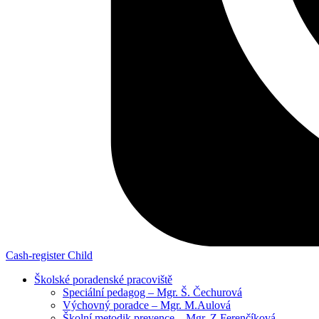
Cash-register
Child
Školské poradenské pracoviště
Speciální pedagog – Mgr. Š. Čechurová
Výchovný poradce – Mgr. M.Aulová
Školní metodik prevence – Mgr. Z.Ferenčíková