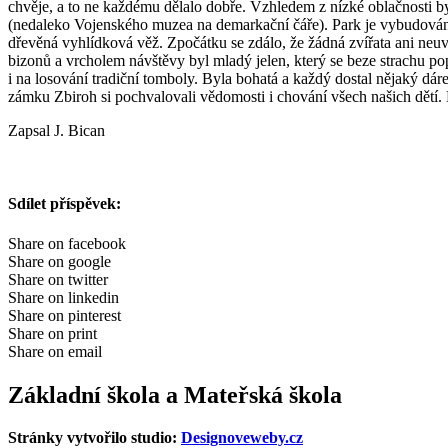
chvěje, a to ne každému dělalo dobře. Vzhledem z nízké oblačnosti 
(nedaleko Vojenského muzea na demarkační čáře). Park je vybudován 
dřevěná vyhlídková věž. Zpočátku se zdálo, že žádná zvířata ani neuv
bizonů a vrcholem návštěvy byl mladý jelen, který se beze strachu pop
i na losování tradiční tomboly. Byla bohatá a každý dostal nějaký dár
zámku Zbiroh si pochvalovali vědomosti i chování všech našich dětí
Zapsal J. Bican
Sdílet příspěvek:
Share on facebook
Share on google
Share on twitter
Share on linkedin
Share on pinterest
Share on print
Share on email
Základní škola a Mateřská škola
Stránky vytvořilo studio:
Designoveweby.cz