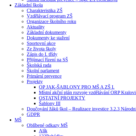
Základní škola
Charakteristika ZŠ
Vzdělávací program ZŠ
Organizace školního roku
Aktuality
Základní dokumenty
Dokumenty ke stažení
Sportovní akce
Ze života školy
Zápis do I. třídy
Přijímací řízení na SŠ
Školská rada
Školní parlament
Primární prevence
Projekty
OP JAK-ŠABLONY PRO MŠ A ZŠ I.
Místní akční plán rozvoje vzdělávání ORP Kralov
OSTATNÍ PROJEKTY
Šablony III
Doučování žáků škol – Realizace investice 3.2.3 Národ
GDPR
MŠ
Oblíbené odkazy MŠ
Alík