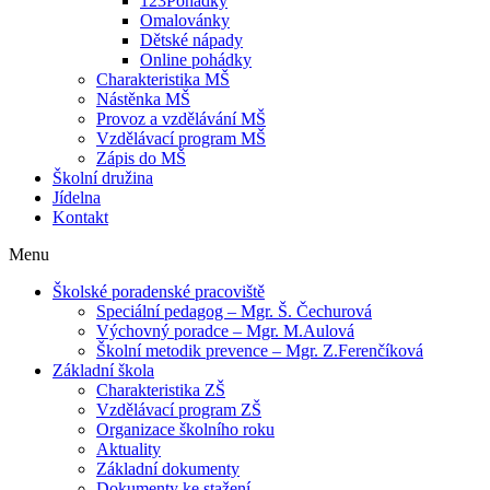
123Pohádky
Omalovánky
Dětské nápady
Online pohádky
Charakteristika MŠ
Nástěnka MŠ
Provoz a vzdělávání MŠ
Vzdělávací program MŠ
Zápis do MŠ
Školní družina
Jídelna
Kontakt
Menu
Školské poradenské pracoviště
Speciální pedagog – Mgr. Š. Čechurová
Výchovný poradce – Mgr. M.Aulová
Školní metodik prevence – Mgr. Z.Ferenčíková
Základní škola
Charakteristika ZŠ
Vzdělávací program ZŠ
Organizace školního roku
Aktuality
Základní dokumenty
Dokumenty ke stažení