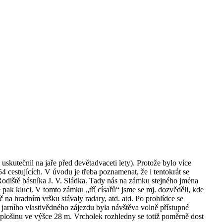
e uskutečnil na jaře před devětadvaceti lety). Protože bylo více
4 cestujících. V úvodu je třeba poznamenat, že i tentokrát se
 Rodiště básníka J. V. Sládka. Tady nás na zámku stejného jména
 pak kluci. V tomto zámku „tří císařů“ jsme se mj. dozvěděli, kde
na hradním vršku stávaly radary, atd. atd. Po prohlídce se
jarního vlastivědného zájezdu byla návštěva volně přístupné
plošinu ve výšce 28 m. Vrcholek rozhledny se totiž poměrně dost