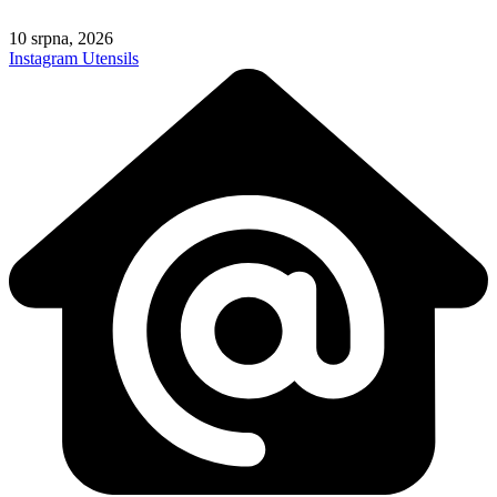
Skip
to
10 srpna, 2026
content
Instagram
Utensils