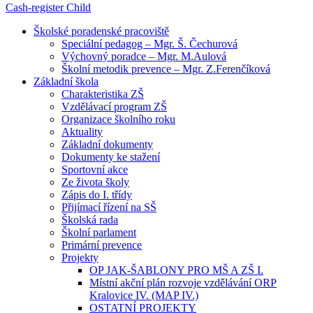
Cash-register
Child
Školské poradenské pracoviště
Speciální pedagog – Mgr. Š. Čechurová
Výchovný poradce – Mgr. M.Aulová
Školní metodik prevence – Mgr. Z.Ferenčíková
Základní škola
Charakteristika ZŠ
Vzdělávací program ZŠ
Organizace školního roku
Aktuality
Základní dokumenty
Dokumenty ke stažení
Sportovní akce
Ze života školy
Zápis do I. třídy
Přijímací řízení na SŠ
Školská rada
Školní parlament
Primární prevence
Projekty
OP JAK-ŠABLONY PRO MŠ A ZŠ I.
Místní akční plán rozvoje vzdělávání ORP
Kralovice IV. (MAP IV.)
OSTATNÍ PROJEKTY