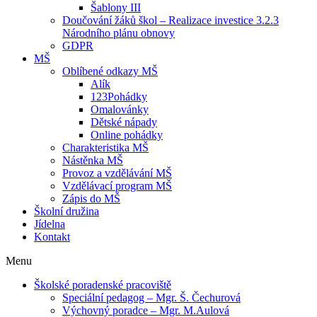
Šablony III
Doučování žáků škol – Realizace investice 3.2.3
Národního plánu obnovy
GDPR
MŠ
Oblíbené odkazy MŠ
Alík
123Pohádky
Omalovánky
Dětské nápady
Online pohádky
Charakteristika MŠ
Nástěnka MŠ
Provoz a vzdělávání MŠ
Vzdělávací program MŠ
Zápis do MŠ
Školní družina
Jídelna
Kontakt
Menu
Školské poradenské pracoviště
Speciální pedagog – Mgr. Š. Čechurová
Výchovný poradce – Mgr. M.Aulová