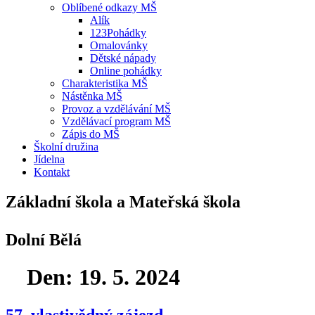
Oblíbené odkazy MŠ
Alík
123Pohádky
Omalovánky
Dětské nápady
Online pohádky
Charakteristika MŠ
Nástěnka MŠ
Provoz a vzdělávání MŠ
Vzdělávací program MŠ
Zápis do MŠ
Školní družina
Jídelna
Kontakt
Základní škola a Mateřská škola
Dolní Bělá
Den:
19. 5. 2024
57. vlastivědný zájezd