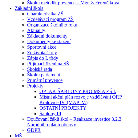
Školní metodik prevence – Mgr. Z.Ferenčíková
Základní škola
Charakteristika ZŠ
Vzdělávací program ZŠ
Organizace školního roku
Aktuality
Základní dokumenty
Dokumenty ke stažení
Sportovní akce
Ze života školy
Zápis do I. třídy
Přijímací řízení na SŠ
Školská rada
Školní parlament
Primární prevence
Projekty
OP JAK-ŠABLONY PRO MŠ A ZŠ I.
Místní akční plán rozvoje vzdělávání ORP
Kralovice IV. (MAP IV.)
OSTATNÍ PROJEKTY
Šablony III
Doučování žáků škol – Realizace investice 3.2.3
Národního plánu obnovy
GDPR
MŠ