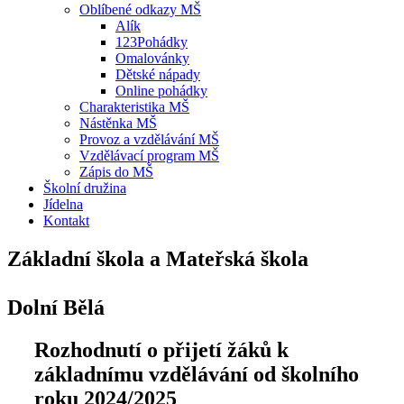
Oblíbené odkazy MŠ
Alík
123Pohádky
Omalovánky
Dětské nápady
Online pohádky
Charakteristika MŠ
Nástěnka MŠ
Provoz a vzdělávání MŠ
Vzdělávací program MŠ
Zápis do MŠ
Školní družina
Jídelna
Kontakt
Základní škola a Mateřská škola
Dolní Bělá
Rozhodnutí o přijetí žáků k
základnímu vzdělávání od školního
roku 2024/2025