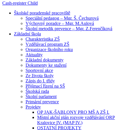
Cash-register
Child
Školské poradenské pracoviště
Speciální pedagog – Mgr. Š. Čechurová
Výchovný poradce – Mgr. M.Aulová
Školní metodik prevence – Mgr. Z.Ferenčíková
Základní škola
Charakteristika ZŠ
Vzdělávací program ZŠ
Organizace školního roku
Aktuality
Základní dokumenty
Dokumenty ke stažení
Sportovní akce
Ze života školy
Zápis do I. třídy
Přijímací řízení na SŠ
Školská rada
Školní parlament
Primární prevence
Projekty
OP JAK-ŠABLONY PRO MŠ A ZŠ I.
Místní akční plán rozvoje vzdělávání ORP
Kralovice IV. (MAP IV.)
OSTATNÍ PROJEKTY