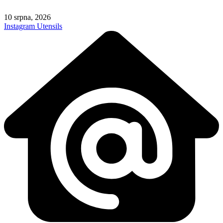
Skip
to
10 srpna, 2026
content
Instagram
Utensils