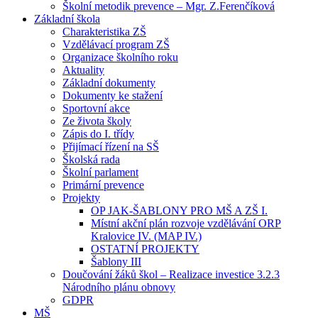
Školní metodik prevence – Mgr. Z.Ferenčíková
Základní škola
Charakteristika ZŠ
Vzdělávací program ZŠ
Organizace školního roku
Aktuality
Základní dokumenty
Dokumenty ke stažení
Sportovní akce
Ze života školy
Zápis do I. třídy
Přijímací řízení na SŠ
Školská rada
Školní parlament
Primární prevence
Projekty
OP JAK-ŠABLONY PRO MŠ A ZŠ I.
Místní akční plán rozvoje vzdělávání ORP
Kralovice IV. (MAP IV.)
OSTATNÍ PROJEKTY
Šablony III
Doučování žáků škol – Realizace investice 3.2.3
Národního plánu obnovy
GDPR
MŠ