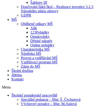
Šablony III
Doučování žáků škol – Realizace investice 3.2.3
Národního plánu obnovy
GDPR
MŠ
Oblíbené odkazy MŠ
Alík
123Pohádky
Omalovánky
Dětské nápady
Online pohádky
Charakteristika MŠ
Nástěnka MŠ
Provoz a vzdělávání MŠ
Vzdělávací program MŠ
Zápis do MŠ
Školní družina
Jídelna
Kontakt
Menu
Školské poradenské pracoviště
Speciální pedagog – Mgr. Š. Čechurová
Výchovný poradce – Mgr. M.Aulová