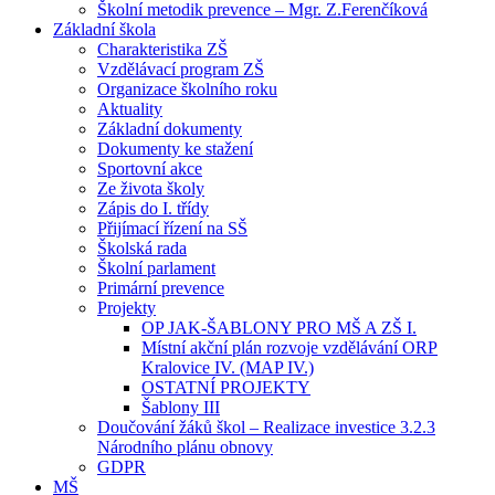
Školní metodik prevence – Mgr. Z.Ferenčíková
Základní škola
Charakteristika ZŠ
Vzdělávací program ZŠ
Organizace školního roku
Aktuality
Základní dokumenty
Dokumenty ke stažení
Sportovní akce
Ze života školy
Zápis do I. třídy
Přijímací řízení na SŠ
Školská rada
Školní parlament
Primární prevence
Projekty
OP JAK-ŠABLONY PRO MŠ A ZŠ I.
Místní akční plán rozvoje vzdělávání ORP
Kralovice IV. (MAP IV.)
OSTATNÍ PROJEKTY
Šablony III
Doučování žáků škol – Realizace investice 3.2.3
Národního plánu obnovy
GDPR
MŠ