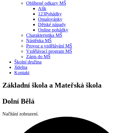
Oblíbené odkazy MŠ
Alík
123Pohádky
Omalovánky
Dětské nápady
Online pohádky
Charakteristika MŠ
Nástěnka MŠ
Provoz a vzdělávání MŠ
Vzdělávací program MŠ
Zápis do MŠ
Školní družina
Jídelna
Kontakt
Základní škola a Mateřská škola
Dolní Bělá
Načítání zobrazení.