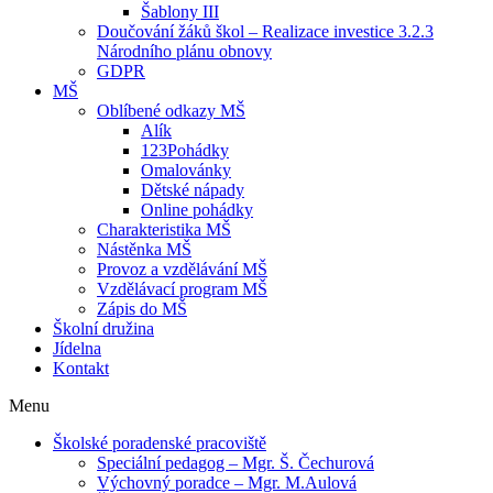
Šablony III
Doučování žáků škol – Realizace investice 3.2.3
Národního plánu obnovy
GDPR
MŠ
Oblíbené odkazy MŠ
Alík
123Pohádky
Omalovánky
Dětské nápady
Online pohádky
Charakteristika MŠ
Nástěnka MŠ
Provoz a vzdělávání MŠ
Vzdělávací program MŠ
Zápis do MŠ
Školní družina
Jídelna
Kontakt
Menu
Školské poradenské pracoviště
Speciální pedagog – Mgr. Š. Čechurová
Výchovný poradce – Mgr. M.Aulová