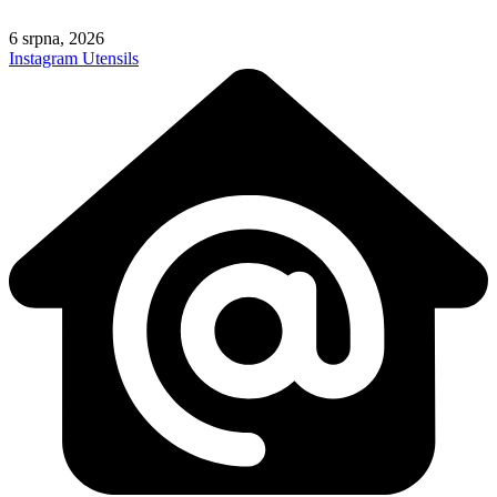
Skip
to
6 srpna, 2026
content
Instagram
Utensils