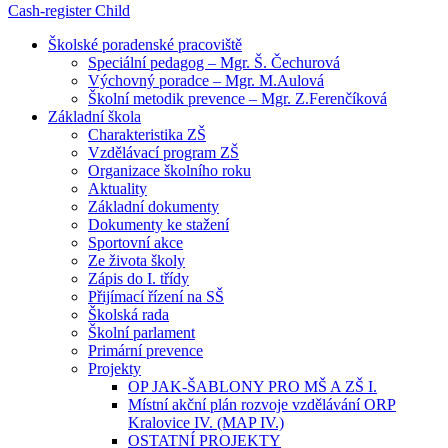
Cash-register
Child
Školské poradenské pracoviště
Speciální pedagog – Mgr. Š. Čechurová
Výchovný poradce – Mgr. M.Aulová
Školní metodik prevence – Mgr. Z.Ferenčíková
Základní škola
Charakteristika ZŠ
Vzdělávací program ZŠ
Organizace školního roku
Aktuality
Základní dokumenty
Dokumenty ke stažení
Sportovní akce
Ze života školy
Zápis do I. třídy
Přijímací řízení na SŠ
Školská rada
Školní parlament
Primární prevence
Projekty
OP JAK-ŠABLONY PRO MŠ A ZŠ I.
Místní akční plán rozvoje vzdělávání ORP
Kralovice IV. (MAP IV.)
OSTATNÍ PROJEKTY