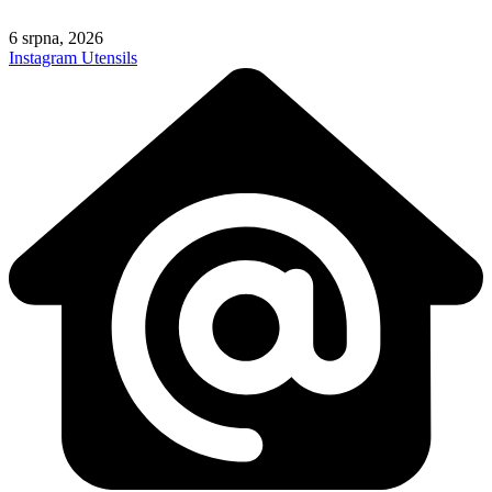
Skip
to
6 srpna, 2026
content
Instagram
Utensils