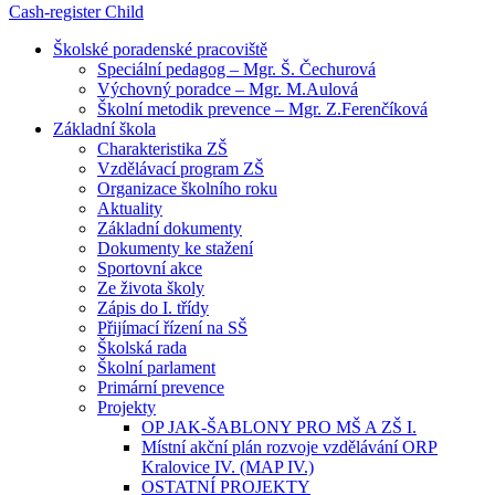
Cash-register
Child
Školské poradenské pracoviště
Speciální pedagog – Mgr. Š. Čechurová
Výchovný poradce – Mgr. M.Aulová
Školní metodik prevence – Mgr. Z.Ferenčíková
Základní škola
Charakteristika ZŠ
Vzdělávací program ZŠ
Organizace školního roku
Aktuality
Základní dokumenty
Dokumenty ke stažení
Sportovní akce
Ze života školy
Zápis do I. třídy
Přijímací řízení na SŠ
Školská rada
Školní parlament
Primární prevence
Projekty
OP JAK-ŠABLONY PRO MŠ A ZŠ I.
Místní akční plán rozvoje vzdělávání ORP
Kralovice IV. (MAP IV.)
OSTATNÍ PROJEKTY