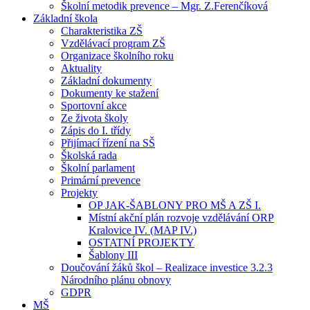
Školní metodik prevence – Mgr. Z.Ferenčíková
Základní škola
Charakteristika ZŠ
Vzdělávací program ZŠ
Organizace školního roku
Aktuality
Základní dokumenty
Dokumenty ke stažení
Sportovní akce
Ze života školy
Zápis do I. třídy
Přijímací řízení na SŠ
Školská rada
Školní parlament
Primární prevence
Projekty
OP JAK-ŠABLONY PRO MŠ A ZŠ I.
Místní akční plán rozvoje vzdělávání ORP
Kralovice IV. (MAP IV.)
OSTATNÍ PROJEKTY
Šablony III
Doučování žáků škol – Realizace investice 3.2.3
Národního plánu obnovy
GDPR
MŠ