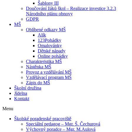
Šablony III
Doučování žáků škol – Realizace investice 3.2.3
Národního plánu obnovy
GDPR
MŠ
Oblíbené odkazy MŠ
Alík
123Pohádky
Omalovánky
Dětské nápady
Online pohádky
Charakteristika MŠ
Nástěnka MŠ
Provoz a vzdělávání MŠ
Vzdělávací program MŠ
Zápis do MŠ
Školní družina
Jídelna
Kontakt
Menu
Školské poradenské pracoviště
Speciální pedagog – Mgr. Š. Čechurová
Výchovný poradce – Mgr. M.Aulová