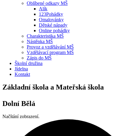
Oblíbené odkazy MŠ
Alík
123Pohádky
Omalovánky
Dětské nápady
Online pohádky
Charakteristika MŠ
Nástěnka MŠ
Provoz a vzdělávání MŠ
Vzdělávací program MŠ
Zápis do MŠ
Školní družina
Jídelna
Kontakt
Základní škola a Mateřská škola
Dolní Bělá
Načítání zobrazení.