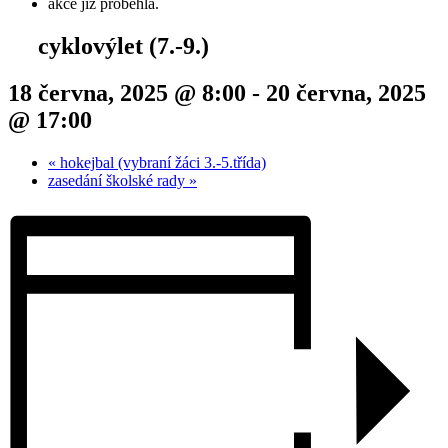
akce již proběhla.
cyklovýlet (7.-9.)
18 června, 2025 @ 8:00
-
20 června, 2025
@ 17:00
«
hokejbal (vybraní žáci 3.-5.třída)
zasedání školské rady
»