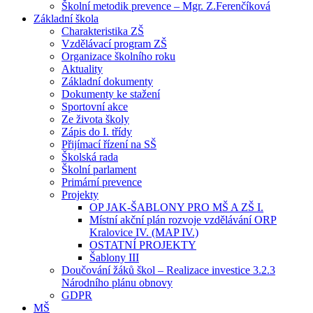
Školní metodik prevence – Mgr. Z.Ferenčíková
Základní škola
Charakteristika ZŠ
Vzdělávací program ZŠ
Organizace školního roku
Aktuality
Základní dokumenty
Dokumenty ke stažení
Sportovní akce
Ze života školy
Zápis do I. třídy
Přijímací řízení na SŠ
Školská rada
Školní parlament
Primární prevence
Projekty
OP JAK-ŠABLONY PRO MŠ A ZŠ I.
Místní akční plán rozvoje vzdělávání ORP
Kralovice IV. (MAP IV.)
OSTATNÍ PROJEKTY
Šablony III
Doučování žáků škol – Realizace investice 3.2.3
Národního plánu obnovy
GDPR
MŠ