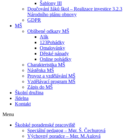
Šablony III
Doučování žáků škol – Realizace investice 3.2.3
Národního plánu obnovy
GDPR
MŠ
Oblíbené odkazy MŠ
Alík
123Pohádky
Omalovánky
Dětské nápady
Online pohádky
Charakteristika MŠ
Nástěnka MŠ
Provoz a vzdělávání MŠ
Vzdělávací program MŠ
Zápis do MŠ
Školní družina
Jídelna
Kontakt
Menu
Školské poradenské pracoviště
Speciální pedagog – Mgr. Š. Čechurová
Výchovný poradce – Mgr. M.Aulová