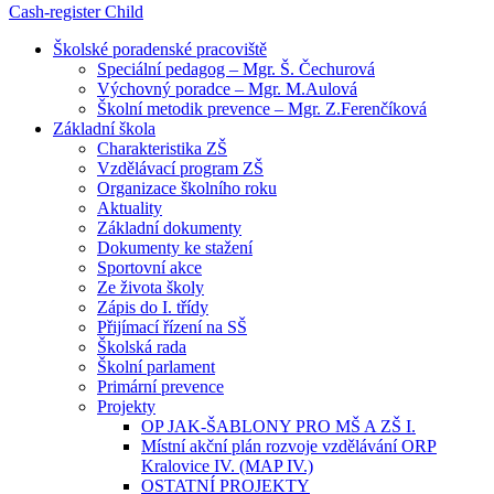
Cash-register
Child
Školské poradenské pracoviště
Speciální pedagog – Mgr. Š. Čechurová
Výchovný poradce – Mgr. M.Aulová
Školní metodik prevence – Mgr. Z.Ferenčíková
Základní škola
Charakteristika ZŠ
Vzdělávací program ZŠ
Organizace školního roku
Aktuality
Základní dokumenty
Dokumenty ke stažení
Sportovní akce
Ze života školy
Zápis do I. třídy
Přijímací řízení na SŠ
Školská rada
Školní parlament
Primární prevence
Projekty
OP JAK-ŠABLONY PRO MŠ A ZŠ I.
Místní akční plán rozvoje vzdělávání ORP
Kralovice IV. (MAP IV.)
OSTATNÍ PROJEKTY