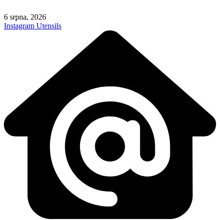
Skip
to
6 srpna, 2026
content
Instagram
Utensils