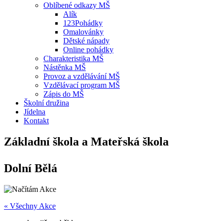
Oblíbené odkazy MŠ
Alík
123Pohádky
Omalovánky
Dětské nápady
Online pohádky
Charakteristika MŠ
Nástěnka MŠ
Provoz a vzdělávání MŠ
Vzdělávací program MŠ
Zápis do MŠ
Školní družina
Jídelna
Kontakt
Základní škola a Mateřská škola
Dolní Bělá
« Všechny Akce