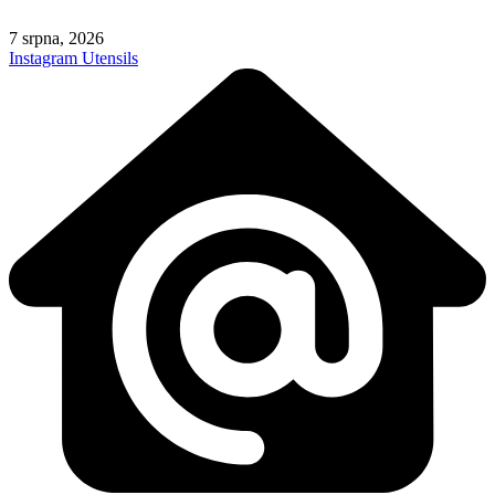
Skip
to
7 srpna, 2026
content
Instagram
Utensils