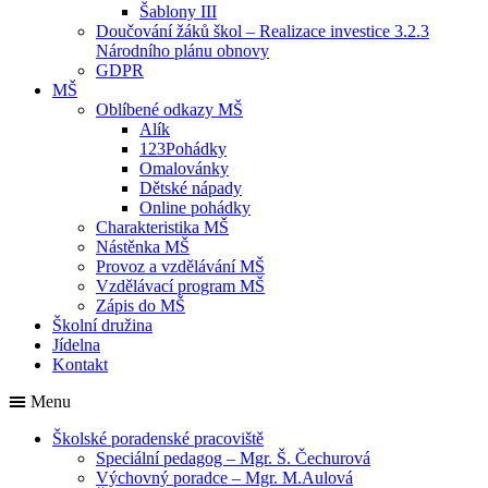
Šablony III
Doučování žáků škol – Realizace investice 3.2.3
Národního plánu obnovy
GDPR
MŠ
Oblíbené odkazy MŠ
Alík
123Pohádky
Omalovánky
Dětské nápady
Online pohádky
Charakteristika MŠ
Nástěnka MŠ
Provoz a vzdělávání MŠ
Vzdělávací program MŠ
Zápis do MŠ
Školní družina
Jídelna
Kontakt
Menu
Školské poradenské pracoviště
Speciální pedagog – Mgr. Š. Čechurová
Výchovný poradce – Mgr. M.Aulová