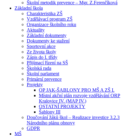
Školní metodik prevence – Mgr. Z.Ferenčíková
Základní škola
Charakteristika ZŠ
Vzdělávací program ZŠ
Organizace školního roku
Aktuality
Základní dokumenty
Dokumenty ke stažení
Sportovní akce
Ze života školy
Zápis do I. třídy
Přijímací řízení na SŠ
Školská rada
Školní parlament
Primární prevence
Projekty
OP JAK-ŠABLONY PRO MŠ A ZŠ I.
Místní akční plán rozvoje vzdělávání ORP
Kralovice IV. (MAP IV.)
OSTATNÍ PROJEKTY
Šablony III
Doučování žáků škol – Realizace investice 3.2.3
Národního plánu obnovy
GDPR
MŠ