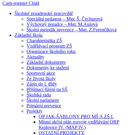
Cash-register
Child
Školské poradenské pracoviště
Speciální pedagog – Mgr. Š. Čechurová
Výchovný poradce – Mgr. M.Aulová
Školní metodik prevence – Mgr. Z.Ferenčíková
Základní škola
Charakteristika ZŠ
Vzdělávací program ZŠ
Organizace školního roku
Aktuality
Základní dokumenty
Dokumenty ke stažení
Sportovní akce
Ze života školy
Zápis do I. třídy
Přijímací řízení na SŠ
Školská rada
Školní parlament
Primární prevence
Projekty
OP JAK-ŠABLONY PRO MŠ A ZŠ I.
Místní akční plán rozvoje vzdělávání ORP
Kralovice IV. (MAP IV.)
OSTATNÍ PROJEKTY