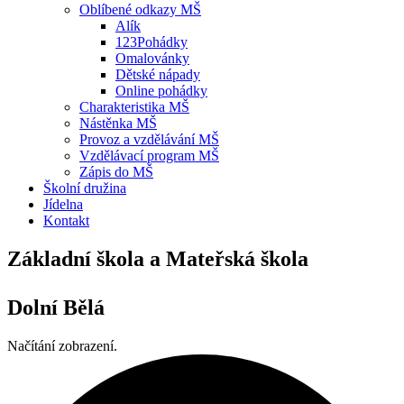
Oblíbené odkazy MŠ
Alík
123Pohádky
Omalovánky
Dětské nápady
Online pohádky
Charakteristika MŠ
Nástěnka MŠ
Provoz a vzdělávání MŠ
Vzdělávací program MŠ
Zápis do MŠ
Školní družina
Jídelna
Kontakt
Základní škola a Mateřská škola
Dolní Bělá
Načítání zobrazení.