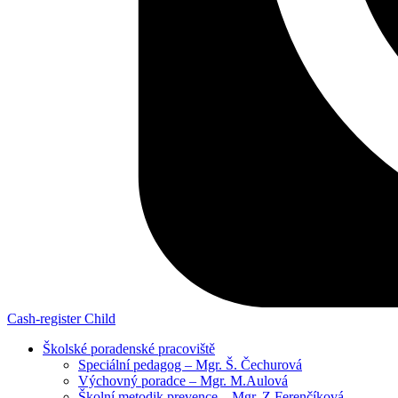
Cash-register
Child
Školské poradenské pracoviště
Speciální pedagog – Mgr. Š. Čechurová
Výchovný poradce – Mgr. M.Aulová
Školní metodik prevence – Mgr. Z.Ferenčíková