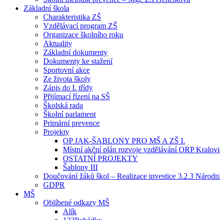
Základní škola
Charakteristika ZŠ
Vzdělávací program ZŠ
Organizace školního roku
Aktuality
Základní dokumenty
Dokumenty ke stažení
Sportovní akce
Ze života školy
Zápis do I. třídy
Přijímací řízení na SŠ
Školská rada
Školní parlament
Primární prevence
Projekty
OP JAK-ŠABLONY PRO MŠ A ZŠ I.
Místní akční plán rozvoje vzdělávání ORP Kralov
OSTATNÍ PROJEKTY
Šablony III
Doučování žáků škol – Realizace investice 3.2.3 Národ
GDPR
MŠ
Oblíbené odkazy MŠ
Alík