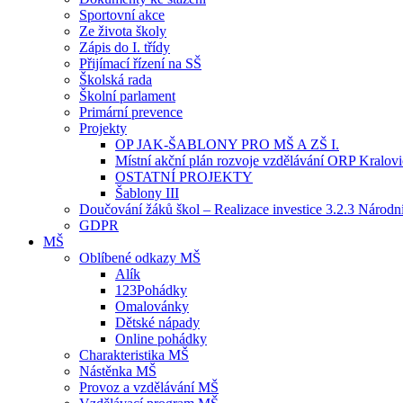
Sportovní akce
Ze života školy
Zápis do I. třídy
Přijímací řízení na SŠ
Školská rada
Školní parlament
Primární prevence
Projekty
OP JAK-ŠABLONY PRO MŠ A ZŠ I.
Místní akční plán rozvoje vzdělávání ORP Kralov
OSTATNÍ PROJEKTY
Šablony III
Doučování žáků škol – Realizace investice 3.2.3 Národ
GDPR
MŠ
Oblíbené odkazy MŠ
Alík
123Pohádky
Omalovánky
Dětské nápady
Online pohádky
Charakteristika MŠ
Nástěnka MŠ
Provoz a vzdělávání MŠ