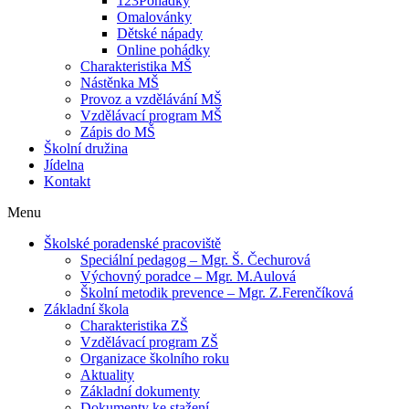
123Pohádky
Omalovánky
Dětské nápady
Online pohádky
Charakteristika MŠ
Nástěnka MŠ
Provoz a vzdělávání MŠ
Vzdělávací program MŠ
Zápis do MŠ
Školní družina
Jídelna
Kontakt
Menu
Školské poradenské pracoviště
Speciální pedagog – Mgr. Š. Čechurová
Výchovný poradce – Mgr. M.Aulová
Školní metodik prevence – Mgr. Z.Ferenčíková
Základní škola
Charakteristika ZŠ
Vzdělávací program ZŠ
Organizace školního roku
Aktuality
Základní dokumenty
Dokumenty ke stažení