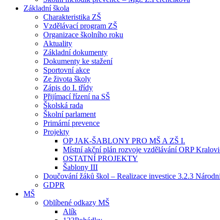
Základní škola
Charakteristika ZŠ
Vzdělávací program ZŠ
Organizace školního roku
Aktuality
Základní dokumenty
Dokumenty ke stažení
Sportovní akce
Ze života školy
Zápis do I. třídy
Přijímací řízení na SŠ
Školská rada
Školní parlament
Primární prevence
Projekty
OP JAK-ŠABLONY PRO MŠ A ZŠ I.
Místní akční plán rozvoje vzdělávání ORP Kralov
OSTATNÍ PROJEKTY
Šablony III
Doučování žáků škol – Realizace investice 3.2.3 Národ
GDPR
MŠ
Oblíbené odkazy MŠ
Alík