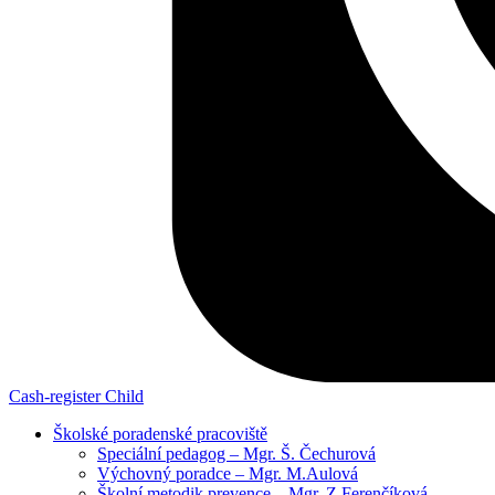
Cash-register
Child
Školské poradenské pracoviště
Speciální pedagog – Mgr. Š. Čechurová
Výchovný poradce – Mgr. M.Aulová
Školní metodik prevence – Mgr. Z.Ferenčíková