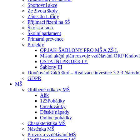
Sportovní akce
Ze života školy
Zápis do I. třídy
Přijímací řízení na SŠ
Školská rada
Školní parlament
Primární prevence
Projekty
OP JAK-ŠABLONY PRO MŠ A ZŠ I.
Místní akční plán rozvoje vzdělávání ORP Kralov
OSTATNÍ PROJEKTY
Šablony III
Doučování žáků škol – Realizace investice 3.2.3 Národ
GDPR
MŠ
Oblíbené odkazy MŠ
Alík
123Pohádky
Omalovánky
Dětské nápady
Online pohádky
Charakteristika MŠ
Nástěnka MŠ
Provoz a vzdělávání MŠ