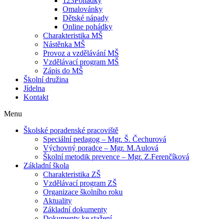
123Pohádky
Omalovánky
Dětské nápady
Online pohádky
Charakteristika MŠ
Nástěnka MŠ
Provoz a vzdělávání MŠ
Vzdělávací program MŠ
Zápis do MŠ
Školní družina
Jídelna
Kontakt
Menu
Školské poradenské pracoviště
Speciální pedagog – Mgr. Š. Čechurová
Výchovný poradce – Mgr. M.Aulová
Školní metodik prevence – Mgr. Z.Ferenčíková
Základní škola
Charakteristika ZŠ
Vzdělávací program ZŠ
Organizace školního roku
Aktuality
Základní dokumenty
Dokumenty ke stažení