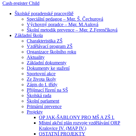
Cash-register
Child
Školské poradenské pracoviště
Speciální pedagog – Mgr. Š. Čechurová
Výchovný poradce – Mgr. M.Aulová
Školní metodik prevence – Mgr. Z.Ferenčíková
Základní škola
Charakteristika ZŠ
Vzdělávací program ZŠ
Organizace školního roku
Aktuality
Základní dokumenty
Dokumenty ke stažení
Sportovní akce
Ze života školy
Zápis do I. třídy
Přijímací řízení na SŠ
Školská rada
Školní parlament
Primární prevence
Projekty
OP JAK-ŠABLONY PRO MŠ A ZŠ I.
Místní akční plán rozvoje vzdělávání ORP
Kralovice IV. (MAP IV.)
OSTATNÍ PROJEKTY