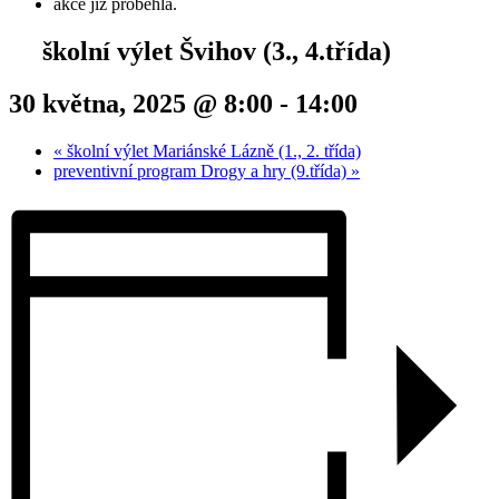
akce již proběhla.
školní výlet Švihov (3., 4.třída)
30 května, 2025 @ 8:00
-
14:00
«
školní výlet Mariánské Lázně (1., 2. třída)
preventivní program Drogy a hry (9.třída)
»