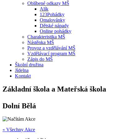
Oblíbené odkazy MŠ
Alík
123Pohádky
Omalovánky
Dětské nápady
Online pohádky
Charakteristika MŠ
Nástěnka MŠ
Provoz a vzdělávání MŠ
Vzdělávací program MŠ
Zápis do MŠ
Školní družina
Jídelna
Kontakt
Základní škola a Mateřská škola
Dolní Bělá
« Všechny Akce