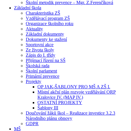
Školní metodik prevence – Mgr. Z.Ferenčíková
Základní škola
Charakteristika ZŠ
Vzdělávací program ZŠ
Organizace školního roku
Aktuality
Základní dokumenty
Dokumenty ke stažení
Sportovní akce
Ze života školy
Zápis do I. třídy
Přijímací řízení na SŠ
Školská rada
Školní parlament
Primární prevence
Projekty
OP JAK-ŠABLONY PRO MŠ A ZŠ I.
Místní akční plán rozvoje vzdělávání ORP
Kralovice IV. (MAP IV.)
OSTATNÍ PROJEKTY
Šablony III
Doučování žáků škol – Realizace investice 3.2.3
Národního plánu obnovy
GDPR
MŠ