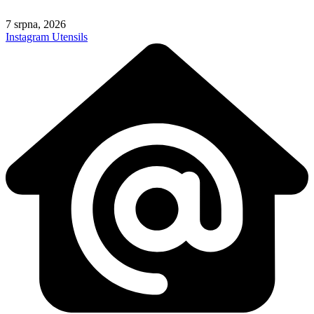
Skip
to
7 srpna, 2026
content
Instagram
Utensils