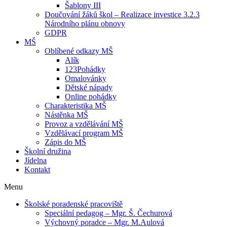
Šablony III
Doučování žáků škol – Realizace investice 3.2.3
Národního plánu obnovy
GDPR
MŠ
Oblíbené odkazy MŠ
Alík
123Pohádky
Omalovánky
Dětské nápady
Online pohádky
Charakteristika MŠ
Nástěnka MŠ
Provoz a vzdělávání MŠ
Vzdělávací program MŠ
Zápis do MŠ
Školní družina
Jídelna
Kontakt
Menu
Školské poradenské pracoviště
Speciální pedagog – Mgr. Š. Čechurová
Výchovný poradce – Mgr. M.Aulová