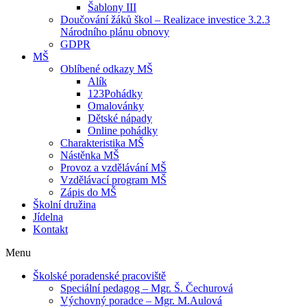
Šablony III
Doučování žáků škol – Realizace investice 3.2.3
Národního plánu obnovy
GDPR
MŠ
Oblíbené odkazy MŠ
Alík
123Pohádky
Omalovánky
Dětské nápady
Online pohádky
Charakteristika MŠ
Nástěnka MŠ
Provoz a vzdělávání MŠ
Vzdělávací program MŠ
Zápis do MŠ
Školní družina
Jídelna
Kontakt
Menu
Školské poradenské pracoviště
Speciální pedagog – Mgr. Š. Čechurová
Výchovný poradce – Mgr. M.Aulová