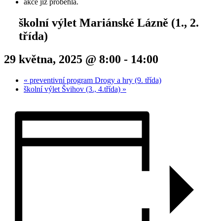
akce již proběhla.
školní výlet Mariánské Lázně (1., 2.
třída)
29 května, 2025 @ 8:00
-
14:00
«
preventivní program Drogy a hry (9. třída)
školní výlet Švihov (3., 4.třída)
»