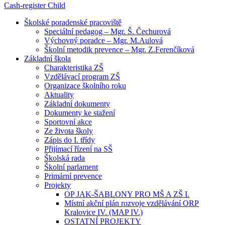
Cash-register
Child
Školské poradenské pracoviště
Speciální pedagog – Mgr. Š. Čechurová
Výchovný poradce – Mgr. M.Aulová
Školní metodik prevence – Mgr. Z.Ferenčíková
Základní škola
Charakteristika ZŠ
Vzdělávací program ZŠ
Organizace školního roku
Aktuality
Základní dokumenty
Dokumenty ke stažení
Sportovní akce
Ze života školy
Zápis do I. třídy
Přijímací řízení na SŠ
Školská rada
Školní parlament
Primární prevence
Projekty
OP JAK-ŠABLONY PRO MŠ A ZŠ I.
Místní akční plán rozvoje vzdělávání ORP
Kralovice IV. (MAP IV.)
OSTATNÍ PROJEKTY