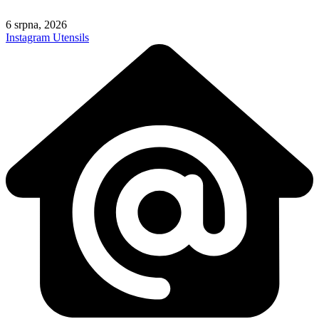
Skip
to
6 srpna, 2026
content
Instagram
Utensils