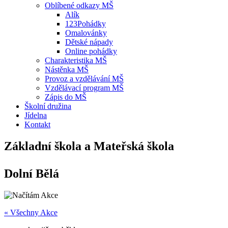
Oblíbené odkazy MŠ
Alík
123Pohádky
Omalovánky
Dětské nápady
Online pohádky
Charakteristika MŠ
Nástěnka MŠ
Provoz a vzdělávání MŠ
Vzdělávací program MŠ
Zápis do MŠ
Školní družina
Jídelna
Kontakt
Základní škola a Mateřská škola
Dolní Bělá
« Všechny Akce