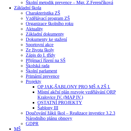
Školní metodik prevence – Mgr. Z.Ferenčíková
Základní škola
Charakteristika ZŠ
Vzdělávací program ZŠ
Organizace školního roku
Aktuality
Základní dokumenty
Dokumenty ke stažení
Sportovní akce
Ze života školy
Zápis do I. třídy
Přijímací řízení na SŠ
Školská rada
Školní parlament
Primární prevence
Projekty
OP JAK-ŠABLONY PRO MŠ A ZŠ I.
Místní akční plán rozvoje vzdělávání ORP
Kralovice IV. (MAP IV.)
OSTATNÍ PROJEKTY
Šablony III
Doučování žáků škol – Realizace investice 3.2.3
Národního plánu obnovy
GDPR
MŠ