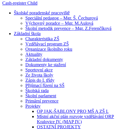
Cash-register
Child
Školské poradenské pracoviště
Speciální pedagog – Mgr. Š. Čechurová
Výchovný poradce – Mgr. M.Aulová
Školní metodik prevence – Mgr. Z.Ferenčíková
Základní škola
Charakteristika ZŠ
Vzdělávací program ZŠ
Organizace školního roku
Aktuality
Základní dokumenty
Dokumenty ke stažení
Sportovní akce
Ze života školy
Zápis do I. třídy
Přijímací řízení na SŠ
Školská rada
Školní parlament
Primární prevence
Projekty
OP JAK-ŠABLONY PRO MŠ A ZŠ I.
Místní akční plán rozvoje vzdělávání ORP
Kralovice IV. (MAP IV.)
OSTATNÍ PROJEKTY