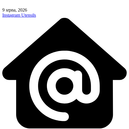
Skip
to
9 srpna, 2026
content
Instagram
Utensils