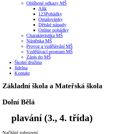
Oblíbené odkazy MŠ
Alík
123Pohádky
Omalovánky
Dětské nápady
Online pohádky
Charakteristika MŠ
Nástěnka MŠ
Provoz a vzdělávání MŠ
Vzdělávací program MŠ
Zápis do MŠ
Školní družina
Jídelna
Kontakt
Základní škola a Mateřská škola
Dolní Bělá
plavání (3., 4. třída)
Načítání zobrazení.