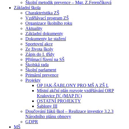
Školní metodik prevence – Mgr. Z.Ferenčíková
Základní škola
Charakteristika ZŠ
Vzdělávací program ZŠ
Organizace školního roku
Aktuality
Základní dokumenty
Dokumenty ke stažení
Sportovní akce
Ze života školy
Zápis do I. třídy
Přijímací řízení na SŠ
Školská rada
Školní parlament
Primární prevence
Projekty
OP JAK-ŠABLONY PRO MŠ A ZŠ I.
Místní akční plán rozvoje vzdělávání ORP
Kralovice IV. (MAP IV.)
OSTATNÍ PROJEKTY
Šablony III
Doučování žáků škol – Realizace investice 3.2.3
Národního plánu obnovy
GDPR
MŠ