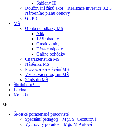
Šablony III
Doučování žáků škol – Realizace investice 3.2.3
Národního plánu obnovy
GDPR
MŠ
Oblíbené odkazy MŠ
Alík
123Pohádky
Omalovánky
Dětské nápady
Online pohádky
Charakteristika MŠ
Nástěnka MŠ
Provoz a vzdělávání MŠ
Vzdělávací program MŠ
Zápis do MŠ
Školní družina
Jídelna
Kontakt
Menu
Školské poradenské pracoviště
Speciální pedagog – Mgr. Š. Čechurová
Výchovný poradce – Mgr. M.Aulová