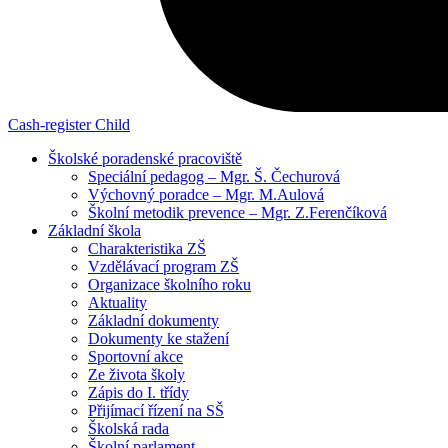
Cash-register
Child
Školské poradenské pracoviště
Speciální pedagog – Mgr. Š. Čechurová
Výchovný poradce – Mgr. M.Aulová
Školní metodik prevence – Mgr. Z.Ferenčíková
Základní škola
Charakteristika ZŠ
Vzdělávací program ZŠ
Organizace školního roku
Aktuality
Základní dokumenty
Dokumenty ke stažení
Sportovní akce
Ze života školy
Zápis do I. třídy
Přijímací řízení na SŠ
Školská rada
Školní parlament