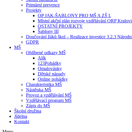
Primární prevence
Projekty
OP JAK-ŠABLONY PRO MŠ A ZŠ I.
Místní akční plán rozvoje vzdělávání ORP Kralov
OSTATNÍ PROJEKTY
Šablony III
Doučování žáků škol – Realizace investice 3.2.3 Národ
GDPR
MŠ
Oblíbené odkazy MŠ
Alík
123Pohádky
Omalovánky
Dětské nápady
Online pohádky
Charakteristika MŠ
Nástěnka MŠ
Provoz a vzdělávání MŠ
Vzdělávací program MŠ
Zápis do MŠ
Školní družina
Jídelna
Kontakt
Menu