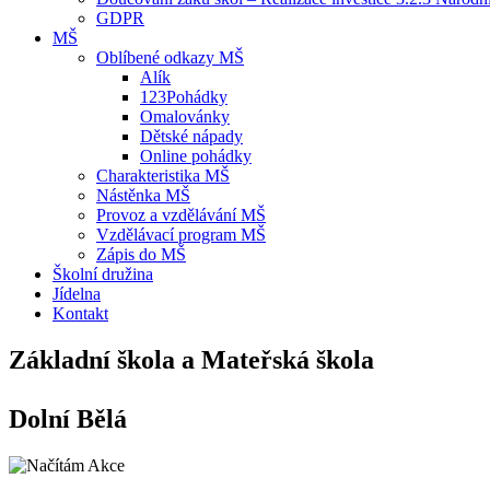
GDPR
MŠ
Oblíbené odkazy MŠ
Alík
123Pohádky
Omalovánky
Dětské nápady
Online pohádky
Charakteristika MŠ
Nástěnka MŠ
Provoz a vzdělávání MŠ
Vzdělávací program MŠ
Zápis do MŠ
Školní družina
Jídelna
Kontakt
Základní škola a Mateřská škola
Dolní Bělá