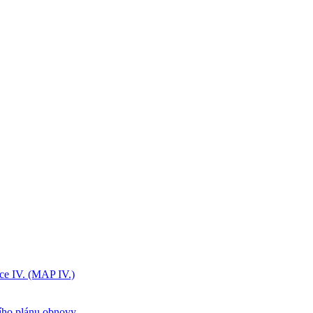
ice IV. (MAP IV.)
ního plánu obnovy