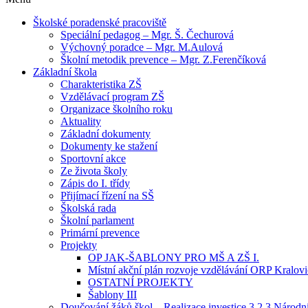
Školské poradenské pracoviště
Speciální pedagog – Mgr. Š. Čechurová
Výchovný poradce – Mgr. M.Aulová
Školní metodik prevence – Mgr. Z.Ferenčíková
Základní škola
Charakteristika ZŠ
Vzdělávací program ZŠ
Organizace školního roku
Aktuality
Základní dokumenty
Dokumenty ke stažení
Sportovní akce
Ze života školy
Zápis do I. třídy
Přijímací řízení na SŠ
Školská rada
Školní parlament
Primární prevence
Projekty
OP JAK-ŠABLONY PRO MŠ A ZŠ I.
Místní akční plán rozvoje vzdělávání ORP Kralov
OSTATNÍ PROJEKTY
Šablony III
Doučování žáků škol – Realizace investice 3.2.3 Národ