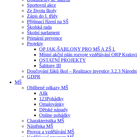
Sportovní akce
Ze života školy
Zápis do I. třídy
Přijímací řízení na SŠ
Školská rada
Školní parlament
Primární prevence
Projekty
OP JAK-ŠABLONY PRO MŠ A ZŠ I.
Místní akční plán rozvoje vzdělávání ORP Kralov
OSTATNÍ PROJEKTY
Šablony III
Doučování žáků škol – Realizace investice 3.2.3 Národ
GDPR
MŠ
Oblíbené odkazy MŠ
Alík
123Pohádky
Omalovánky
Dětské nápady
Online pohádky
Charakteristika MŠ
Nástěnka MŠ
Provoz a vzdělávání MŠ