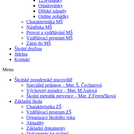
123Pohádky
Omalovánky
Dětské nápady
Online pohádky
Charakteristika MŠ
Nástěnka MŠ
Provoz a vzdělávání MŠ
Vzdělávací program MŠ
Zápis do MŠ
Školní družina
Jídelna
Kontakt
Menu
Školské poradenské pracoviště
Speciální pedagog – Mgr. Š. Čechurová
Výchovný poradce – Mgr. M.Aulová
Školní metodik prevence – Mgr. Z.Ferenčíková
Základní škola
Charakteristika ZŠ
Vzdělávací program ZŠ
Organizace školního roku
Aktuality
Základní dokumenty
Dokumenty ke stažení