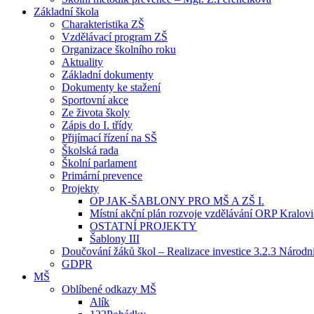
Základní škola
Charakteristika ZŠ
Vzdělávací program ZŠ
Organizace školního roku
Aktuality
Základní dokumenty
Dokumenty ke stažení
Sportovní akce
Ze života školy
Zápis do I. třídy
Přijímací řízení na SŠ
Školská rada
Školní parlament
Primární prevence
Projekty
OP JAK-ŠABLONY PRO MŠ A ZŠ I.
Místní akční plán rozvoje vzdělávání ORP Kralov
OSTATNÍ PROJEKTY
Šablony III
Doučování žáků škol – Realizace investice 3.2.3 Národ
GDPR
MŠ
Oblíbené odkazy MŠ
Alík