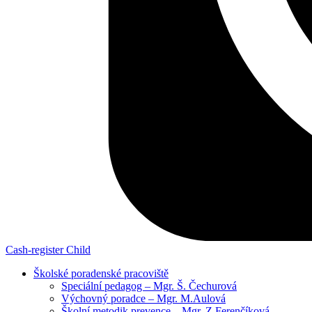
Cash-register
Child
Školské poradenské pracoviště
Speciální pedagog – Mgr. Š. Čechurová
Výchovný poradce – Mgr. M.Aulová
Školní metodik prevence – Mgr. Z.Ferenčíková