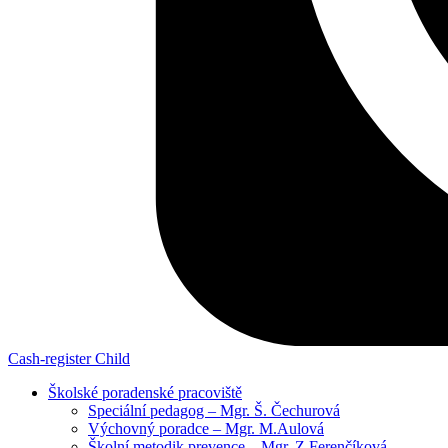
Cash-register
Child
Školské poradenské pracoviště
Speciální pedagog – Mgr. Š. Čechurová
Výchovný poradce – Mgr. M.Aulová
Školní metodik prevence – Mgr. Z.Ferenčíková