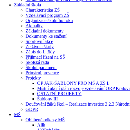
Základní škola
Charakteristika ZŠ
Vzdělávací program ZŠ
Organizace školního roku
Aktuality
Základní dokumenty
Dokumenty ke stažení
Sportovní akce
Ze života školy
Zápis do I. třídy
Přijímací řízení na SŠ
Školská rada
Školní parlament
Primární prevence
Projekty
OP JAK-ŠABLONY PRO MŠ A ZŠ I.
Místní akční plán rozvoje vzdělávání ORP Kralov
OSTATNÍ PROJEKTY
Šablony III
Doučování žáků škol – Realizace investice 3.2.3 Národ
GDPR
MŠ
Oblíbené odkazy MŠ
Alík