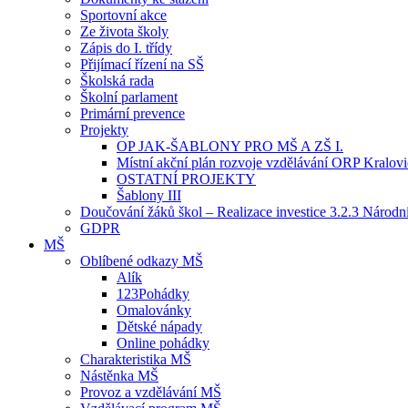
Sportovní akce
Ze života školy
Zápis do I. třídy
Přijímací řízení na SŠ
Školská rada
Školní parlament
Primární prevence
Projekty
OP JAK-ŠABLONY PRO MŠ A ZŠ I.
Místní akční plán rozvoje vzdělávání ORP Kralov
OSTATNÍ PROJEKTY
Šablony III
Doučování žáků škol – Realizace investice 3.2.3 Národ
GDPR
MŠ
Oblíbené odkazy MŠ
Alík
123Pohádky
Omalovánky
Dětské nápady
Online pohádky
Charakteristika MŠ
Nástěnka MŠ
Provoz a vzdělávání MŠ