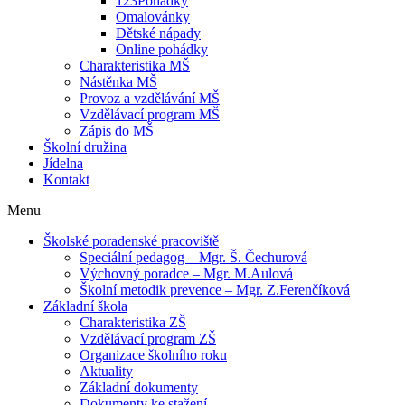
123Pohádky
Omalovánky
Dětské nápady
Online pohádky
Charakteristika MŠ
Nástěnka MŠ
Provoz a vzdělávání MŠ
Vzdělávací program MŠ
Zápis do MŠ
Školní družina
Jídelna
Kontakt
Menu
Školské poradenské pracoviště
Speciální pedagog – Mgr. Š. Čechurová
Výchovný poradce – Mgr. M.Aulová
Školní metodik prevence – Mgr. Z.Ferenčíková
Základní škola
Charakteristika ZŠ
Vzdělávací program ZŠ
Organizace školního roku
Aktuality
Základní dokumenty
Dokumenty ke stažení