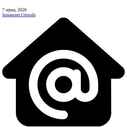
Skip
to
7 srpna, 2026
content
Instagram
Utensils