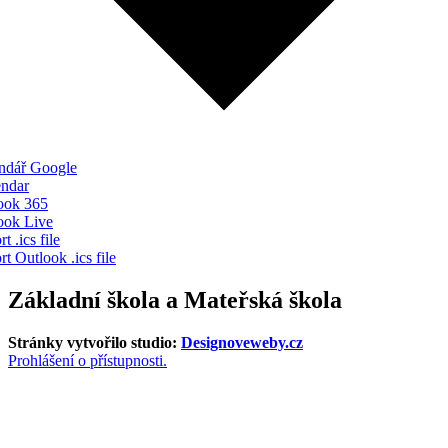
ndář Google
endar
ook 365
ook Live
t .ics file
t Outlook .ics file
Základní škola a Mateřská škola
Stránky vytvořilo studio:
Designoveweby.cz
Prohlášení o přístupnosti.