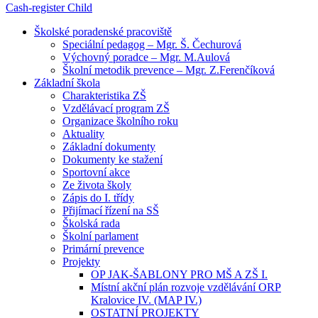
Cash-register
Child
Školské poradenské pracoviště
Speciální pedagog – Mgr. Š. Čechurová
Výchovný poradce – Mgr. M.Aulová
Školní metodik prevence – Mgr. Z.Ferenčíková
Základní škola
Charakteristika ZŠ
Vzdělávací program ZŠ
Organizace školního roku
Aktuality
Základní dokumenty
Dokumenty ke stažení
Sportovní akce
Ze života školy
Zápis do I. třídy
Přijímací řízení na SŠ
Školská rada
Školní parlament
Primární prevence
Projekty
OP JAK-ŠABLONY PRO MŠ A ZŠ I.
Místní akční plán rozvoje vzdělávání ORP
Kralovice IV. (MAP IV.)
OSTATNÍ PROJEKTY