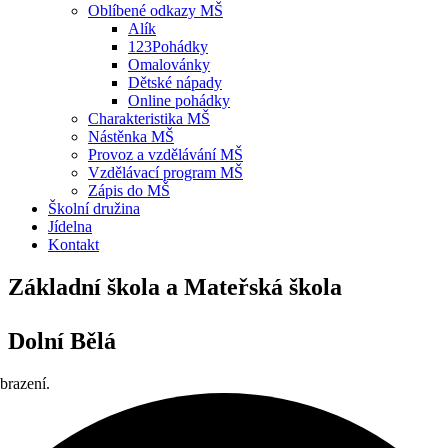
Oblíbené odkazy MŠ
Alík
123Pohádky
Omalovánky
Dětské nápady
Online pohádky
Charakteristika MŠ
Nástěnka MŠ
Provoz a vzdělávání MŠ
Vzdělávací program MŠ
Zápis do MŠ
Školní družina
Jídelna
Kontakt
Základní škola a Mateřská škola
Dolní Bělá
brazení.