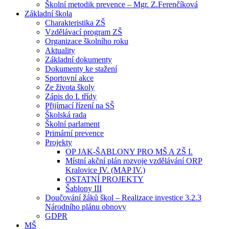
Školní metodik prevence – Mgr. Z.Ferenčíková
Základní škola
Charakteristika ZŠ
Vzdělávací program ZŠ
Organizace školního roku
Aktuality
Základní dokumenty
Dokumenty ke stažení
Sportovní akce
Ze života školy
Zápis do I. třídy
Přijímací řízení na SŠ
Školská rada
Školní parlament
Primární prevence
Projekty
OP JAK-ŠABLONY PRO MŠ A ZŠ I.
Místní akční plán rozvoje vzdělávání ORP
Kralovice IV. (MAP IV.)
OSTATNÍ PROJEKTY
Šablony III
Doučování žáků škol – Realizace investice 3.2.3
Národního plánu obnovy
GDPR
MŠ