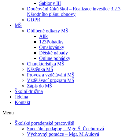
Šablony III
Doučování žáků škol – Realizace investice 3.2.3
Národního plánu obnovy
GDPR
MŠ
Oblíbené odkazy MŠ
Alík
123Pohádky
Omalovánky
Dětské nápady
Online pohádky
Charakteristika MŠ
Nástěnka MŠ
Provoz a vzdělávání MŠ
Vzdělávací program MŠ
Zápis do MŠ
Školní družina
Jídelna
Kontakt
Menu
Školské poradenské pracoviště
Speciální pedagog – Mgr. Š. Čechurová
Výchovný poradce – Mgr. M.Aulová