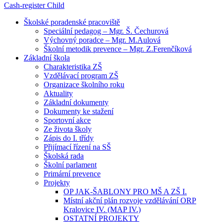
Cash-register
Child
Školské poradenské pracoviště
Speciální pedagog – Mgr. Š. Čechurová
Výchovný poradce – Mgr. M.Aulová
Školní metodik prevence – Mgr. Z.Ferenčíková
Základní škola
Charakteristika ZŠ
Vzdělávací program ZŠ
Organizace školního roku
Aktuality
Základní dokumenty
Dokumenty ke stažení
Sportovní akce
Ze života školy
Zápis do I. třídy
Přijímací řízení na SŠ
Školská rada
Školní parlament
Primární prevence
Projekty
OP JAK-ŠABLONY PRO MŠ A ZŠ I.
Místní akční plán rozvoje vzdělávání ORP
Kralovice IV. (MAP IV.)
OSTATNÍ PROJEKTY