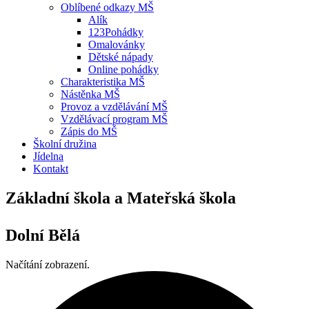
Oblíbené odkazy MŠ
Alík
123Pohádky
Omalovánky
Dětské nápady
Online pohádky
Charakteristika MŠ
Nástěnka MŠ
Provoz a vzdělávání MŠ
Vzdělávací program MŠ
Zápis do MŠ
Školní družina
Jídelna
Kontakt
Základní škola a Mateřská škola
Dolní Bělá
Načítání zobrazení.