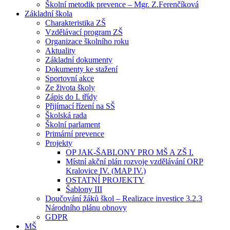
Školní metodik prevence – Mgr. Z.Ferenčíková
Základní škola
Charakteristika ZŠ
Vzdělávací program ZŠ
Organizace školního roku
Aktuality
Základní dokumenty
Dokumenty ke stažení
Sportovní akce
Ze života školy
Zápis do I. třídy
Přijímací řízení na SŠ
Školská rada
Školní parlament
Primární prevence
Projekty
OP JAK-ŠABLONY PRO MŠ A ZŠ I.
Místní akční plán rozvoje vzdělávání ORP
Kralovice IV. (MAP IV.)
OSTATNÍ PROJEKTY
Šablony III
Doučování žáků škol – Realizace investice 3.2.3
Národního plánu obnovy
GDPR
MŠ