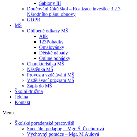
Šablony III
Doučování žáků škol – Realizace investice 3.2.3
Národního plánu obnovy
GDPR
MŠ
Oblíbené odkazy MŠ
Alík
123Pohádky
Omalovánky
Dětské nápady
Online pohádky
Charakteristika MŠ
Nástěnka MŠ
Provoz a vzdělávání MŠ
Vzdělávací program MŠ
Zápis do MŠ
Školní družina
Jídelna
Kontakt
Menu
Školské poradenské pracoviště
Speciální pedagog – Mgr. Š. Čechurová
Výchovný poradce – Mgr. M.Aulová