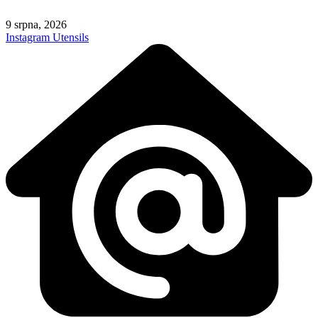
Skip
to
9 srpna, 2026
content
Instagram
Utensils