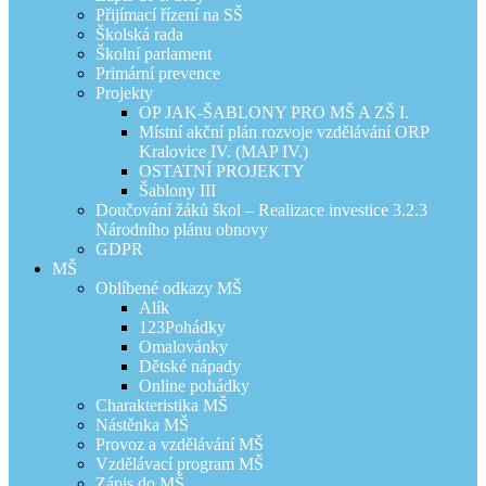
Přijímací řízení na SŠ
Školská rada
Školní parlament
Primární prevence
Projekty
OP JAK-ŠABLONY PRO MŠ A ZŠ I.
Místní akční plán rozvoje vzdělávání ORP
Kralovice IV. (MAP IV.)
OSTATNÍ PROJEKTY
Šablony III
Doučování žáků škol – Realizace investice 3.2.3
Národního plánu obnovy
GDPR
MŠ
Oblíbené odkazy MŠ
Alík
123Pohádky
Omalovánky
Dětské nápady
Online pohádky
Charakteristika MŠ
Nástěnka MŠ
Provoz a vzdělávání MŠ
Vzdělávací program MŠ
Zápis do MŠ