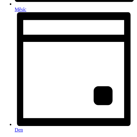
Měsíc
Den