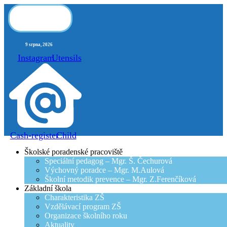
Skip
to
content
9 srpna, 2026
Instagram
Utensils
Cash-register
Child
Školské poradenské pracoviště
Speciální pedagog – Mgr. Š. Čechurová
Výchovný poradce – Mgr. M.Aulová
Školní metodik prevence – Mgr. Z.Ferenčíková
Základní škola
Charakteristika ZŠ
Vzdělávací program ZŠ
Organizace školního roku
Aktuality