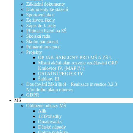
Základní dokumenty
Dokumenty ke stažení
Sportovní akce
Ze života školy
Zápis do I. třídy
Přijímací řízení na SŠ
Školská rada
Školní parlament
Primární prevence
Projekty
OP JAK-ŠABLONY PRO MŠ A ZŠ I.
Místní akční plán rozvoje vzdělávání ORP
Kralovice IV. (MAP IV.)
OSTATNÍ PROJEKTY
Šablony III
Doučování žáků škol – Realizace investice 3.2.3
Národního plánu obnovy
GDPR
MŠ
Oblíbené odkazy MŠ
Alík
123Pohádky
Omalovánky
Dětské nápady
Online pohádky