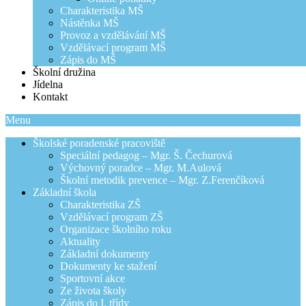
Charakteristika MŠ
Nástěnka MŠ
Provoz a vzdělávání MŠ
Vzdělávací program MŠ
Zápis do MŠ
Školní družina
Jídelna
Kontakt
Menu
Školské poradenské pracoviště
Speciální pedagog – Mgr. Š. Čechurová
Výchovný poradce – Mgr. M.Aulová
Školní metodik prevence – Mgr. Z.Ferenčíková
Základní škola
Charakteristika ZŠ
Vzdělávací program ZŠ
Organizace školního roku
Aktuality
Základní dokumenty
Dokumenty ke stažení
Sportovní akce
Ze života školy
Zápis do I. třídy