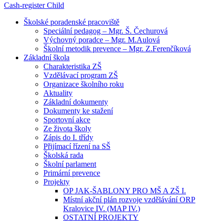
Cash-register
Child
Školské poradenské pracoviště
Speciální pedagog – Mgr. Š. Čechurová
Výchovný poradce – Mgr. M.Aulová
Školní metodik prevence – Mgr. Z.Ferenčíková
Základní škola
Charakteristika ZŠ
Vzdělávací program ZŠ
Organizace školního roku
Aktuality
Základní dokumenty
Dokumenty ke stažení
Sportovní akce
Ze života školy
Zápis do I. třídy
Přijímací řízení na SŠ
Školská rada
Školní parlament
Primární prevence
Projekty
OP JAK-ŠABLONY PRO MŠ A ZŠ I.
Místní akční plán rozvoje vzdělávání ORP
Kralovice IV. (MAP IV.)
OSTATNÍ PROJEKTY