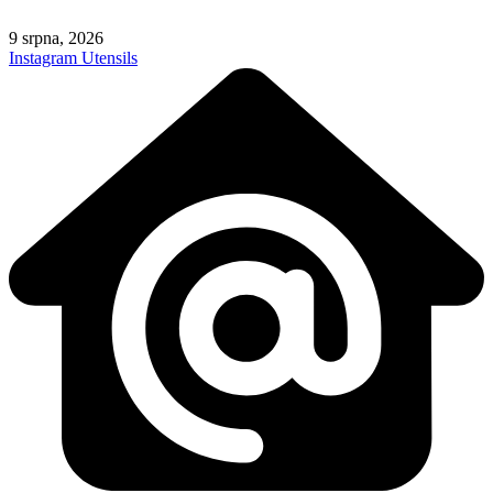
Skip
to
9 srpna, 2026
content
Instagram
Utensils