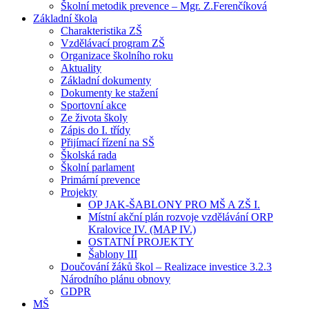
Školní metodik prevence – Mgr. Z.Ferenčíková
Základní škola
Charakteristika ZŠ
Vzdělávací program ZŠ
Organizace školního roku
Aktuality
Základní dokumenty
Dokumenty ke stažení
Sportovní akce
Ze života školy
Zápis do I. třídy
Přijímací řízení na SŠ
Školská rada
Školní parlament
Primární prevence
Projekty
OP JAK-ŠABLONY PRO MŠ A ZŠ I.
Místní akční plán rozvoje vzdělávání ORP
Kralovice IV. (MAP IV.)
OSTATNÍ PROJEKTY
Šablony III
Doučování žáků škol – Realizace investice 3.2.3
Národního plánu obnovy
GDPR
MŠ