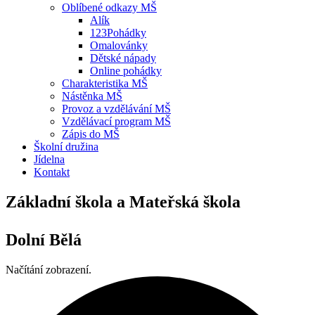
Oblíbené odkazy MŠ
Alík
123Pohádky
Omalovánky
Dětské nápady
Online pohádky
Charakteristika MŠ
Nástěnka MŠ
Provoz a vzdělávání MŠ
Vzdělávací program MŠ
Zápis do MŠ
Školní družina
Jídelna
Kontakt
Základní škola a Mateřská škola
Dolní Bělá
Načítání zobrazení.