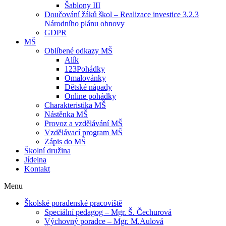
Šablony III
Doučování žáků škol – Realizace investice 3.2.3
Národního plánu obnovy
GDPR
MŠ
Oblíbené odkazy MŠ
Alík
123Pohádky
Omalovánky
Dětské nápady
Online pohádky
Charakteristika MŠ
Nástěnka MŠ
Provoz a vzdělávání MŠ
Vzdělávací program MŠ
Zápis do MŠ
Školní družina
Jídelna
Kontakt
Menu
Školské poradenské pracoviště
Speciální pedagog – Mgr. Š. Čechurová
Výchovný poradce – Mgr. M.Aulová