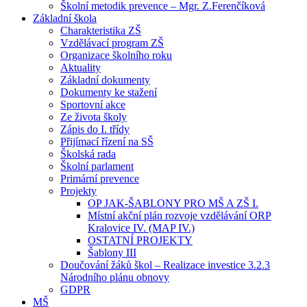
Školní metodik prevence – Mgr. Z.Ferenčíková
Základní škola
Charakteristika ZŠ
Vzdělávací program ZŠ
Organizace školního roku
Aktuality
Základní dokumenty
Dokumenty ke stažení
Sportovní akce
Ze života školy
Zápis do I. třídy
Přijímací řízení na SŠ
Školská rada
Školní parlament
Primární prevence
Projekty
OP JAK-ŠABLONY PRO MŠ A ZŠ I.
Místní akční plán rozvoje vzdělávání ORP
Kralovice IV. (MAP IV.)
OSTATNÍ PROJEKTY
Šablony III
Doučování žáků škol – Realizace investice 3.2.3
Národního plánu obnovy
GDPR
MŠ