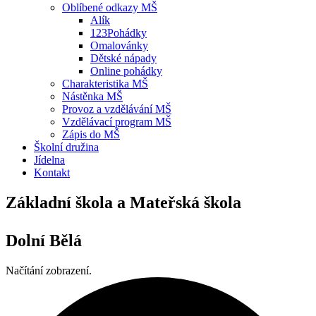
Oblíbené odkazy MŠ
Alík
123Pohádky
Omalovánky
Dětské nápady
Online pohádky
Charakteristika MŠ
Nástěnka MŠ
Provoz a vzdělávání MŠ
Vzdělávací program MŠ
Zápis do MŠ
Školní družina
Jídelna
Kontakt
Základní škola a Mateřská škola
Dolní Bělá
Načítání zobrazení.