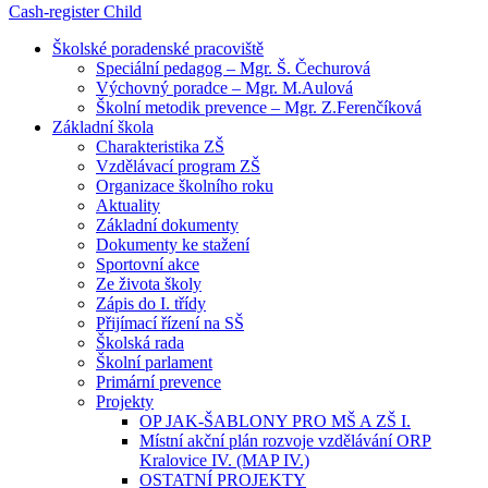
Cash-register
Child
Školské poradenské pracoviště
Speciální pedagog – Mgr. Š. Čechurová
Výchovný poradce – Mgr. M.Aulová
Školní metodik prevence – Mgr. Z.Ferenčíková
Základní škola
Charakteristika ZŠ
Vzdělávací program ZŠ
Organizace školního roku
Aktuality
Základní dokumenty
Dokumenty ke stažení
Sportovní akce
Ze života školy
Zápis do I. třídy
Přijímací řízení na SŠ
Školská rada
Školní parlament
Primární prevence
Projekty
OP JAK-ŠABLONY PRO MŠ A ZŠ I.
Místní akční plán rozvoje vzdělávání ORP
Kralovice IV. (MAP IV.)
OSTATNÍ PROJEKTY