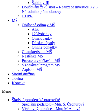
Šablony III
Doučování žáků škol – Realizace investice 3.2.3
Národního plánu obnovy
GDPR
MŠ
Oblíbené odkazy MŠ
Alík
123Pohádky
Omalovánky
Dětské nápady
Online pohádky
Charakteristika MŠ
Nástěnka MŠ
Provoz a vzdělávání MŠ
Vzdělávací program MŠ
Zápis do MŠ
Školní družina
Jídelna
Kontakt
Menu
Školské poradenské pracoviště
Speciální pedagog – Mgr. Š. Čechurová
Výchovný poradce – Mgr. M.Aulová