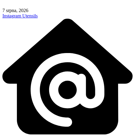
Skip
to
7 srpna, 2026
content
Instagram
Utensils