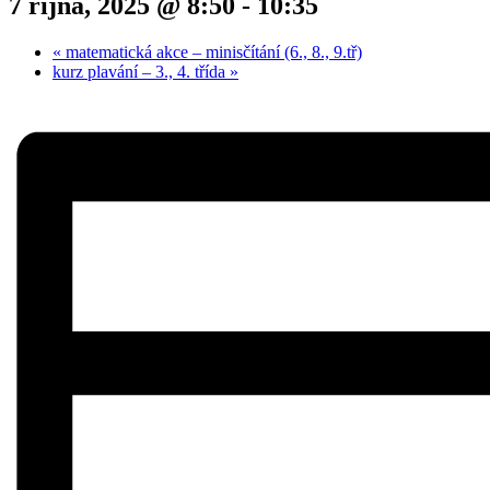
7 října, 2025 @ 8:50
-
10:35
«
matematická akce – minisčítání (6., 8., 9.tř)
kurz plavání – 3., 4. třída
»