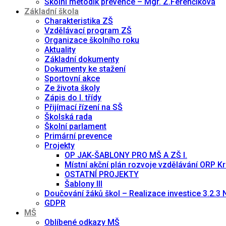
Školní metodik prevence – Mgr. Z.Ferenčíková
Základní škola
Charakteristika ZŠ
Vzdělávací program ZŠ
Organizace školního roku
Aktuality
Základní dokumenty
Dokumenty ke stažení
Sportovní akce
Ze života školy
Zápis do I. třídy
Přijímací řízení na SŠ
Školská rada
Školní parlament
Primární prevence
Projekty
OP JAK-ŠABLONY PRO MŠ A ZŠ I.
Místní akční plán rozvoje vzdělávání ORP Kra
OSTATNÍ PROJEKTY
Šablony III
Doučování žáků škol – Realizace investice 3.2.3
GDPR
MŠ
Oblíbené odkazy MŠ