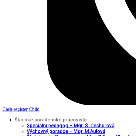
Cash-register
Child
Školské poradenské pracoviště
Speciální pedagog – Mgr. Š. Čechurová
Výchovný poradce – Mgr. M.Aulová