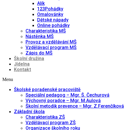
Alík
123Pohádky
Omalovánky
Dětské nápady
Online pohádky
Charakteristika MŠ
Nástěnka MŠ
Provoz a vzdělávání MŠ
Vzdělávací program MŠ
Zápis do MŠ
Školní družina
Jídelna
Kontakt
Menu
Školské poradenské pracoviště
Speciální pedagog – Mgr. Š. Čechurová
Výchovný poradce – Mgr. M.Aulová
Školní metodik prevence – Mgr. Z.Ferenčíková
Základní škola
Charakteristika ZŠ
Vzdělávací program ZŠ
Organizace školního roku