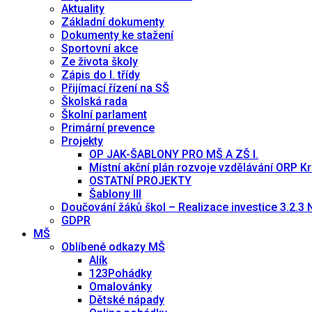
Aktuality
Základní dokumenty
Dokumenty ke stažení
Sportovní akce
Ze života školy
Zápis do I. třídy
Přijímací řízení na SŠ
Školská rada
Školní parlament
Primární prevence
Projekty
OP JAK-ŠABLONY PRO MŠ A ZŠ I.
Místní akční plán rozvoje vzdělávání ORP Kra
OSTATNÍ PROJEKTY
Šablony III
Doučování žáků škol – Realizace investice 3.2.3
GDPR
MŠ
Oblíbené odkazy MŠ
Alík
123Pohádky
Omalovánky
Dětské nápady