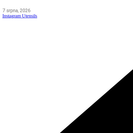
Skip
to
7 srpna, 2026
content
Instagram
Utensils