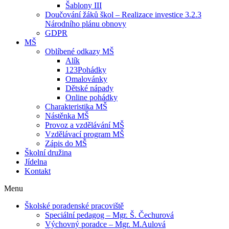
Šablony III
Doučování žáků škol – Realizace investice 3.2.3
Národního plánu obnovy
GDPR
MŠ
Oblíbené odkazy MŠ
Alík
123Pohádky
Omalovánky
Dětské nápady
Online pohádky
Charakteristika MŠ
Nástěnka MŠ
Provoz a vzdělávání MŠ
Vzdělávací program MŠ
Zápis do MŠ
Školní družina
Jídelna
Kontakt
Menu
Školské poradenské pracoviště
Speciální pedagog – Mgr. Š. Čechurová
Výchovný poradce – Mgr. M.Aulová