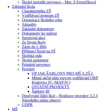
Školní metodik prevence – Mgr. Z.Ferenčíková
Základní škola
Charakteristika ZŠ
Vzdělávací program ZŠ
Organizace školního roku
Aktuality
Základní dokumenty
Dokumenty ke stažení
Sportovní akce
Ze života školy
Zápis do I. třídy
Přijímací řízení na SŠ
Školská rada
Školní parlament
Primární prevence
Projekty
OP JAK-ŠABLONY PRO MŠ A ZŠ I.
Místní akční plán rozvoje vzdělávání ORP
Kralovice IV. (MAP IV.)
OSTATNÍ PROJEKTY
Šablony III
Doučování žáků škol – Realizace investice 3.2.3
Národního plánu obnovy
GDPR
MŠ