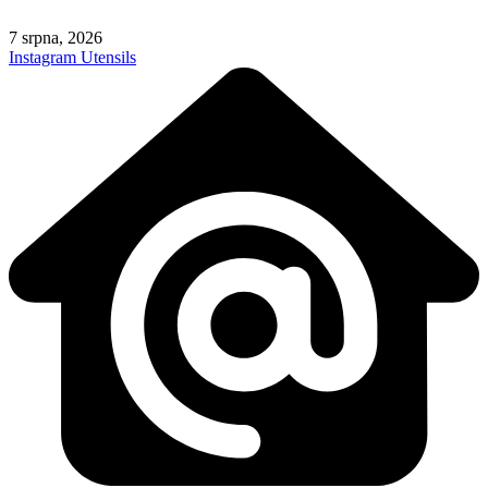
Skip
to
7 srpna, 2026
content
Instagram
Utensils