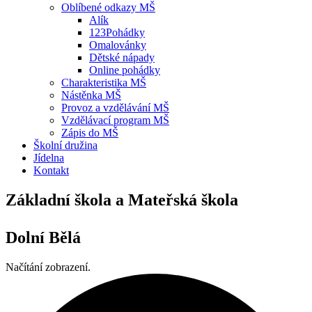
Oblíbené odkazy MŠ
Alík
123Pohádky
Omalovánky
Dětské nápady
Online pohádky
Charakteristika MŠ
Nástěnka MŠ
Provoz a vzdělávání MŠ
Vzdělávací program MŠ
Zápis do MŠ
Školní družina
Jídelna
Kontakt
Základní škola a Mateřská škola
Dolní Bělá
Načítání zobrazení.