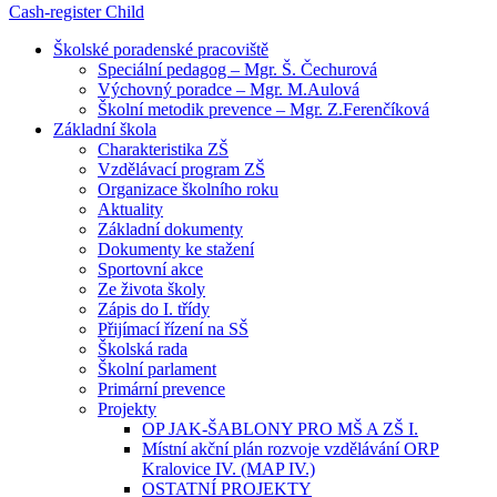
Cash-register
Child
Školské poradenské pracoviště
Speciální pedagog – Mgr. Š. Čechurová
Výchovný poradce – Mgr. M.Aulová
Školní metodik prevence – Mgr. Z.Ferenčíková
Základní škola
Charakteristika ZŠ
Vzdělávací program ZŠ
Organizace školního roku
Aktuality
Základní dokumenty
Dokumenty ke stažení
Sportovní akce
Ze života školy
Zápis do I. třídy
Přijímací řízení na SŠ
Školská rada
Školní parlament
Primární prevence
Projekty
OP JAK-ŠABLONY PRO MŠ A ZŠ I.
Místní akční plán rozvoje vzdělávání ORP
Kralovice IV. (MAP IV.)
OSTATNÍ PROJEKTY