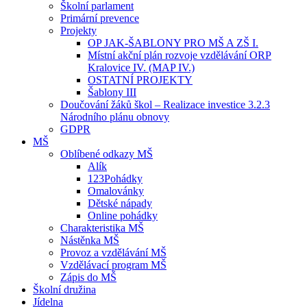
Školní parlament
Primární prevence
Projekty
OP JAK-ŠABLONY PRO MŠ A ZŠ I.
Místní akční plán rozvoje vzdělávání ORP
Kralovice IV. (MAP IV.)
OSTATNÍ PROJEKTY
Šablony III
Doučování žáků škol – Realizace investice 3.2.3
Národního plánu obnovy
GDPR
MŠ
Oblíbené odkazy MŠ
Alík
123Pohádky
Omalovánky
Dětské nápady
Online pohádky
Charakteristika MŠ
Nástěnka MŠ
Provoz a vzdělávání MŠ
Vzdělávací program MŠ
Zápis do MŠ
Školní družina
Jídelna