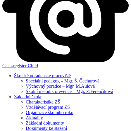
Cash-register
Child
Školské poradenské pracoviště
Speciální pedagog – Mgr. Š. Čechurová
Výchovný poradce – Mgr. M.Aulová
Školní metodik prevence – Mgr. Z.Ferenčíková
Základní škola
Charakteristika ZŠ
Vzdělávací program ZŠ
Organizace školního roku
Aktuality
Základní dokumenty
Dokumenty ke stažení