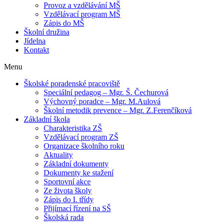
Provoz a vzdělávání MŠ
Vzdělávací program MŠ
Zápis do MŠ
Školní družina
Jídelna
Kontakt
Menu
Školské poradenské pracoviště
Speciální pedagog – Mgr. Š. Čechurová
Výchovný poradce – Mgr. M.Aulová
Školní metodik prevence – Mgr. Z.Ferenčíková
Základní škola
Charakteristika ZŠ
Vzdělávací program ZŠ
Organizace školního roku
Aktuality
Základní dokumenty
Dokumenty ke stažení
Sportovní akce
Ze života školy
Zápis do I. třídy
Přijímací řízení na SŠ
Školská rada