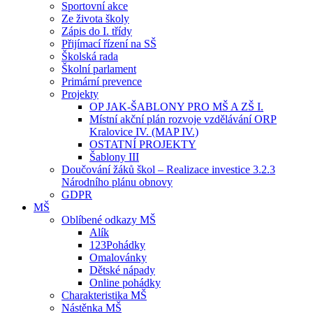
Sportovní akce
Ze života školy
Zápis do I. třídy
Přijímací řízení na SŠ
Školská rada
Školní parlament
Primární prevence
Projekty
OP JAK-ŠABLONY PRO MŠ A ZŠ I.
Místní akční plán rozvoje vzdělávání ORP
Kralovice IV. (MAP IV.)
OSTATNÍ PROJEKTY
Šablony III
Doučování žáků škol – Realizace investice 3.2.3
Národního plánu obnovy
GDPR
MŠ
Oblíbené odkazy MŠ
Alík
123Pohádky
Omalovánky
Dětské nápady
Online pohádky
Charakteristika MŠ
Nástěnka MŠ